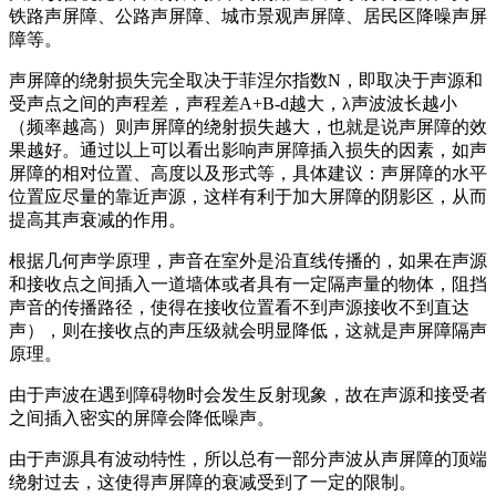
铁路声屏障、公路声屏障、城市景观声屏障、居民区降噪声屏
障等。
声屏障的绕射损失完全取决于菲涅尔指数N，即取决于声源和
受声点之间的声程差，声程差A+B-d越大，λ声波波长越小
（频率越高）则声屏障的绕射损失越大，也就是说声屏障的效
果越好。通过以上可以看出影响声屏障插入损失的因素，如声
屏障的相对位置、高度以及形式等，具体建议：声屏障的水平
位置应尽量的靠近声源，这样有利于加大屏障的阴影区，从而
提高其声衰减的作用。
根据几何声学原理，声音在室外是沿直线传播的，如果在声源
和接收点之间插入一道墙体或者具有一定隔声量的物体，阻挡
声音的传播路径，使得在接收位置看不到声源接收不到直达
声），则在接收点的声压级就会明显降低，这就是声屏障隔声
原理。
由于声波在遇到障碍物时会发生反射现象，故在声源和接受者
之间插入密实的屏障会降低噪声。
由于声源具有波动特性，所以总有一部分声波从声屏障的顶端
绕射过去，这使得声屏障的衰减受到了一定的限制。