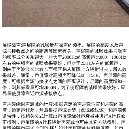
屏障隔声:声屏障的减噪量与噪声的频率、屏障的高度以及声
源与接收点之间的距离等因素有关。声屏障的减噪效果与噪声
的频率成分关系很大，对大于2000Hz的高频声比800一1000Hz
左右的中频声的减噪效果要好，但对于25Hz左右的低频声．
则由于声波波长比较长而很容易从屏障上方绕射过去，所以效
果就差。通常，声屏障对高频声可降低l0—15dB。声屏障的高
度，可根据声源与接收点之间的距离设计，屏障的高度增加一
倍，则其减噪量可增加6dB，为了使屏障的减噪效果较好，应
尽量使屏障靠近声源或接收点。
声屏障绕射声衰减的计算:根据选定的声屏障位置和屏障的高
度，确定声程差，然后根据声源类型（点源或线源）和声源频
谱特性，按相关公式计算出声屏障绕射声衰减并进行A计权修
正得到，声屏障的A计权绕射声衰减也可由其它方法得到。声
屏障的隔声要求:合理选择与设计声屏障的材料和厚度，若声