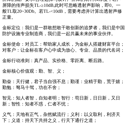
屏障的传声损失TL-≥10dB,此时可忽略透射声影响，即0。一
般TL取20~30Db。若TL-<10dB，需要考虑并计算出透射声修
正量。
金标定位：我们是一群敢想敢干敢创新的追梦者，我们是中国
防护设施专业制造商，我们是一起共赢未来的事业伙伴。
金标使命：对员工：帮助家人成长，为金标人搭建财富平台；
对客户：让金标在客户心中成为放心、专业、品质的代名词；
金标行动准则：真产品、实价格、零距离、断后路。
金标核心价值观：勤、智、义；
勤奋：天行健，君子当自强不息；勤谨：业精于勤，荒于嬉；
勤勉：驽马十驾，功在不舍；
智见：知人者智，自知者明；智行：苟日新，日日新，又日
新；智性：知者不惑，仁者不忧；
义气：天地有正气，杂然赋流行；义利：以义取利，利济天
下；义道：持天下共持之义，行天下通行之道；