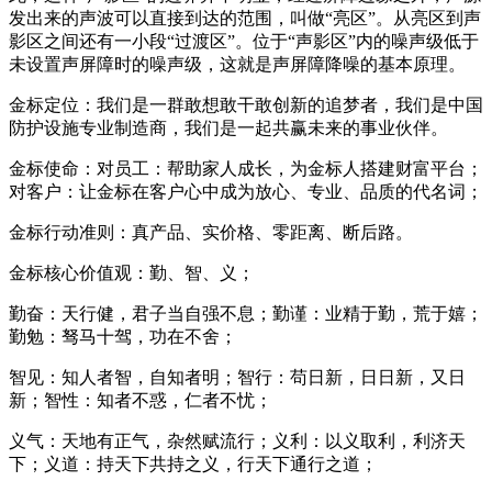
发出来的声波可以直接到达的范围，叫做“亮区”。从亮区到声
影区之间还有一小段“过渡区”。位于“声影区”内的噪声级低于
未设置声屏障时的噪声级，这就是声屏障降噪的基本原理。
金标定位：我们是一群敢想敢干敢创新的追梦者，我们是中国
防护设施专业制造商，我们是一起共赢未来的事业伙伴。
金标使命：对员工：帮助家人成长，为金标人搭建财富平台；
对客户：让金标在客户心中成为放心、专业、品质的代名词；
金标行动准则：真产品、实价格、零距离、断后路。
金标核心价值观：勤、智、义；
勤奋：天行健，君子当自强不息；勤谨：业精于勤，荒于嬉；
勤勉：驽马十驾，功在不舍；
智见：知人者智，自知者明；智行：苟日新，日日新，又日
新；智性：知者不惑，仁者不忧；
义气：天地有正气，杂然赋流行；义利：以义取利，利济天
下；义道：持天下共持之义，行天下通行之道；