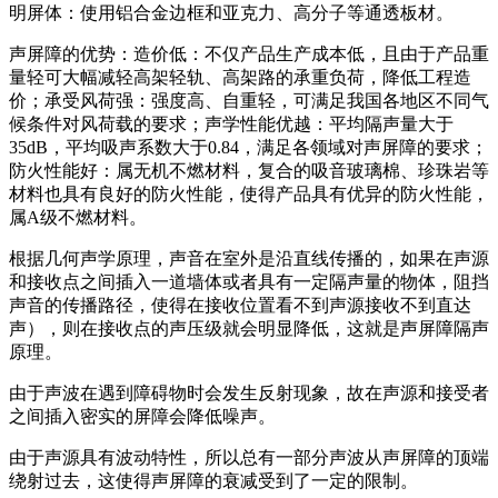
明屏体：使用铝合金边框和亚克力、高分子等通透板材。
声屏障的优势：造价低：不仅产品生产成本低，且由于产品重
量轻可大幅减轻高架轻轨、高架路的承重负荷，降低工程造
价；承受风荷强：强度高、自重轻，可满足我国各地区不同气
候条件对风荷载的要求；声学性能优越：平均隔声量大于
35dB，平均吸声系数大于0.84，满足各领域对声屏障的要求；
防火性能好：属无机不燃材料，复合的吸音玻璃棉、珍珠岩等
材料也具有良好的防火性能，使得产品具有优异的防火性能，
属A级不燃材料。
根据几何声学原理，声音在室外是沿直线传播的，如果在声源
和接收点之间插入一道墙体或者具有一定隔声量的物体，阻挡
声音的传播路径，使得在接收位置看不到声源接收不到直达
声），则在接收点的声压级就会明显降低，这就是声屏障隔声
原理。
由于声波在遇到障碍物时会发生反射现象，故在声源和接受者
之间插入密实的屏障会降低噪声。
由于声源具有波动特性，所以总有一部分声波从声屏障的顶端
绕射过去，这使得声屏障的衰减受到了一定的限制。