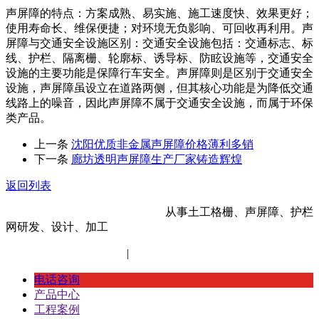
声屏障的特点：方案成熟、易实施、施工速度快、效果更好；
使用寿命长、维保便捷；对环境无负影响、可回收再利用。声
屏障与交通安全设施区别：交通安全设施包括：交通标志、标
线、护栏、隔离栅、轮廓标、诱导标、防眩设施等，交通安全
设施的主要功能是保障行车安全。声屏障则是区别于交通安全
设施，声屏障虽设立在道路两侧，但其核心功能是为降低交通
线路上的噪音，因此声屏障不属于交通安全设施，而属于环保
类产品。
上一条
沈阳优质非金属声屏障价格薄利多销
下一条
廊坊透明声屏障生产厂家铸造辉煌
返回列表
河北金标建材科技股份有限公司
从事土工格栅、声屏障、护栏
网研发、设计、加工
冀ICP备14012472号-11
|
网站地图
XML地图
电话咨询
产品中心
工程案例