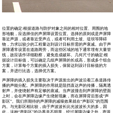
位置的确定:根据道路与防护对象之间的相对位置、周围的地
形地貌，应选择佳的声屏障设置位置。选择的原则或是声屏障
靠近声源，或者靠近受声点，或者可利用土坡、堤坝等障碍
物，力求以较少的工程量达到设计目标所需的声衰减。由于声
屏障通常设置在道路两旁，而这些区域的地下通常埋有大量管
线，故应该作详细勘察，避免造成破坏。几何尺寸的确定:根
据设计目标值，可以确定几组声屏障的长或高，形成多个组合
方案，计算每个方案的插入损失，保留达到设计目标值的方
案，并进行比选，选择优方案。
声屏障的插入损失主要取决于声源发出的声波沿着三条道路传
播的声能分配。声屏障的作用就是阻挡直达声的传播，隔离透
射声，并使绕射声有足够的衰减。当声波撞击到声屏障的壁面
上时，会在声屏障边缘产生绕射现象，而在屏障背后形成“声
影区”。我们所期待的声屏障的减噪效果就在“声影区”的范围
内。与光影区相比较，由于声波波长比光波波长大的多，因
此，这种“声影区”的边界并不明显，经过屏障边缘之外，声源