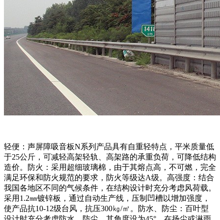
轻便：声屏障吸音板N系列产品具有自重轻特点，平米质量低
于25公斤，可减轻高架轻轨、高架路的承重负荷，可降低结构
造价。防火：采用超细玻璃棉，由于其熔点高，不可燃，完全
满足环保和防火规范的要求，防火等级达A级。高强度：结合
我国各地区不同的气候条件，在结构设计时充分考虑风荷载。
采用1.2㎜镀锌板，通过自动生产线，压制凹槽以增加强度，
使产品抗10-12级台风，抗压300㎏/㎡。防水、防尘：百叶型
设计时充分考虑防水、防尘，其角度设为45°，在扬尘或淋雨