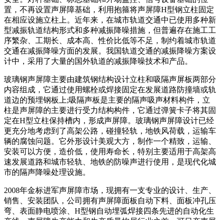
置，不再设置声屏障基础，利用抱箍将声屏障H型钢立柱固定
在相应设施立柱上。近年来，在城市轨道交通中已使用多种新
型减振轨道结构形式和多种减振降噪措施，但普遍存在施工工
序繁杂、工期长、成本高、性价比低等不足，制约着城市轨道
交通在减振降噪方面的发展。我国轨道交通的减振降噪方案设
计中，采用了大量的国外轨道的减振降噪技术和产品。
玻璃钢声屏障主要由建筑钢结构设计立柱和吸隔声屏板两部分
内容组成，它通过使用螺栓或焊接固定在发展道路防撞墙或轨
道边的预埋钢板上;吸隔声板是主要的隔声吸声材料构件，立
柱是声屏障的主要进行受力结构构件，它通过弹簧卡子将其固
定在H型立柱保持槽内，形成声屏障。玻璃钢声屏障设计已经
更充分地考虑到了高架公路，碰撞轻轨，地铁风荷载，运输车
辆的腐蚀问题。它外形设计美观大方，制作一个精致，运输、
安装可以方便，造价低，使用寿命长，特别主要适用于高架高
速发展道路和城市轻轨、地铁的防噪声进行使用，是现代化城
市的隔声降噪处理设施。
2008年金标进军声屏障市场，现拥有一支专业的设计、生产、
销售、安装团队，公司拥有声屏障面板自动下料、面板冲孔压
弯、表面静电喷涂、H型钢自动埋弧焊接四条先进的自动化生