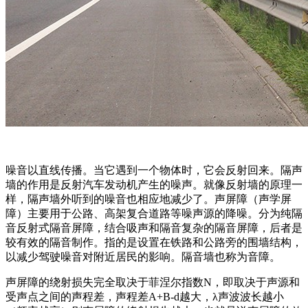
噪音以直线传播。当它遇到一个物体时，它会反射回来。隔声
墙的作用是反射汽车发动机产生的噪声。就像反射墙的原理一
样，隔声墙外听到的噪音也相应地减少了。声屏障（声学屏
障）主要用于公路、高架复合道路等噪声源的降噪。分为纯隔
音反射式隔音屏障，结合吸声和隔音复杂的隔音屏障，后者是
较有效的隔音制作。指的是设置在铁路和公路旁的围墙结构，
以减少驾驶噪音对附近居民的影响。隔音墙也称为音障。
声屏障的绕射损失完全取决于菲涅尔指数N，即取决于声源和
受声点之间的声程差，声程差A+B-d越大，λ声波波长越小