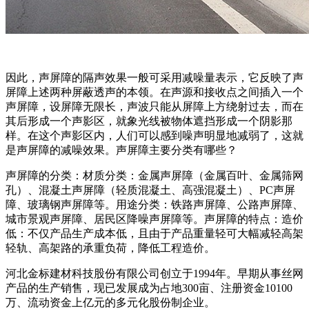
因此，声屏障的隔声效果一般可采用减噪量表示，它反映了声
屏障上述两种屏蔽透声的本领。在声源和接收点之间插入一个
声屏障，设屏障无限长，声波只能从屏障上方绕射过去，而在
其后形成一个声影区，就象光线被物体遮挡形成一个阴影那
样。在这个声影区内，人们可以感到噪声明显地减弱了，这就
是声屏障的减噪效果。声屏障主要分类有哪些？
声屏障的分类：材质分类：金属声屏障（金属百叶、金属筛网
孔）、混凝土声屏障（轻质混凝土、高强混凝土）、PC声屏
障、玻璃钢声屏障等。用途分类：铁路声屏障、公路声屏障、
城市景观声屏障、居民区降噪声屏障等。声屏障的特点：造价
低：不仅产品生产成本低，且由于产品重量轻可大幅减轻高架
轻轨、高架路的承重负荷，降低工程造价。
河北金标建材科技股份有限公司创立于1994年。早期从事丝网
产品的生产销售，现已发展成为占地300亩、注册资金10100
万、流动资金上亿元的多元化股份制企业。