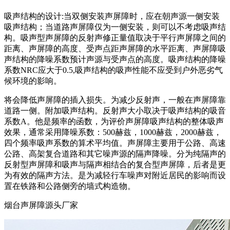
吸声结构的设计:当双侧安装声屏障时，应在朝声源一侧安装
吸声结构；当道路声屏障仅为一侧安装，则可以不考虑吸声结
构。吸声型声屏障的反射声修正量值取决于平行声屏障之间的
距离、声屏障的高度、受声点距声屏障的水平距离、声屏障吸
声结构的降噪系数预计声源与受声点的高度。吸声结构的降噪
系数NRC应大于0.5,吸声结构的吸声性能不应受到户外恶劣气
候环境的影响。
将会降低声屏障的插入损失。为减少反射声，一般在声屏障靠
道路一侧。附加吸声结构。反射声大小取决于吸声结构的吸音
系数A。他是频率的函数，为评价声屏障吸声结构的整体吸声
效果，通常采用降噪系数：500赫兹，1000赫兹，2000赫兹，
四个频率吸声系数的算术平均值。声屏障主要用于公路、高速
公路、高架复合道路和其它噪声源的隔声降噪。分为纯隔声的
反射型声屏障和吸声与隔声相结合的复合型声屏障，后者是更
为有效的隔声方法。是为减轻行车噪声对附近居民的影响而设
置在铁路和公路侧旁的墙式构造物。
烟台声屏障源头厂家