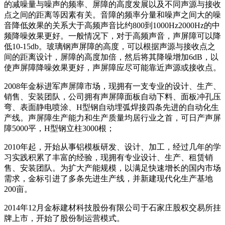
的减噪量与噪声的频率、屏障的高度发展以及不同声源与接收
点之间的距离等因素有关。音障的频率分量和噪声之间大的噪
音降低效果的关系大于高频声音比约800到1000Hz2000Hz的中
频降噪效果更好。一般情况下，对于高频声音，声屏障可以降
低10-15db。玻璃钢声屏障的高度，可以根据声源与接收点之
间的距离设计，屏障的高度加倍，然后将其降噪增加6dB，以
使声屏障降噪效果更好，声屏障应尽可能靠近声源或接收点。
2008年金标进军声屏障市场，现拥有一支专业的设计、生产、
销售、安装团队，公司拥有声屏障面板自动下料、面板冲孔压
弯、表面静电喷涂、H型钢自动埋弧焊接四条先进的自动化生
产线。声屏障生产能力和生产质量均居行业之首，可日产声屏
障5000平，H型钢立柱3000根；
2010年起，开始从事铝模板研发、设计、加工，经过几年的学
习实践积累了丰富的经验，现拥有专业设计、生产、租赁销
售、安装团队。为扩大产能规模，以满足快速增长的国内市场
需求，金标引进了多条先进生产线，并新建现代化生产基地
200亩。
2014年12月金标建材科技股份有限公司于石家庄股权交易所挂
牌上市，开始了股份制运营模式。