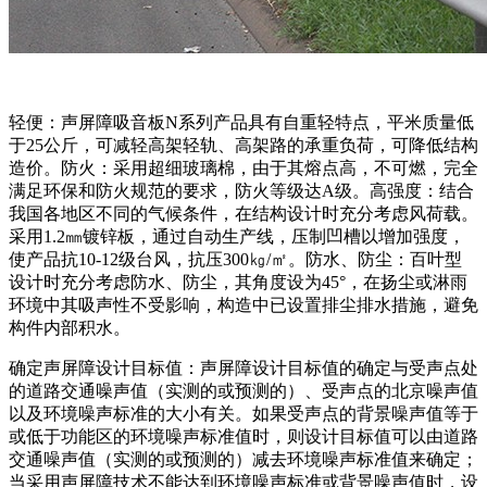
轻便：声屏障吸音板N系列产品具有自重轻特点，平米质量低
于25公斤，可减轻高架轻轨、高架路的承重负荷，可降低结构
造价。防火：采用超细玻璃棉，由于其熔点高，不可燃，完全
满足环保和防火规范的要求，防火等级达A级。高强度：结合
我国各地区不同的气候条件，在结构设计时充分考虑风荷载。
采用1.2㎜镀锌板，通过自动生产线，压制凹槽以增加强度，
使产品抗10-12级台风，抗压300㎏/㎡。防水、防尘：百叶型
设计时充分考虑防水、防尘，其角度设为45°，在扬尘或淋雨
环境中其吸声性不受影响，构造中已设置排尘排水措施，避免
构件内部积水。
确定声屏障设计目标值：声屏障设计目标值的确定与受声点处
的道路交通噪声值（实测的或预测的）、受声点的北京噪声值
以及环境噪声标准的大小有关。如果受声点的背景噪声值等于
或低于功能区的环境噪声标准值时，则设计目标值可以由道路
交通噪声值（实测的或预测的）减去环境噪声标准值来确定；
当采用声屏障技术不能达到环境噪声标准或背景噪声值时，设