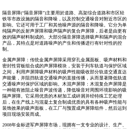
隔音屏障(“隔音屏障”)主要用於道路、高架综合道路和市区轻
铁等市政设施的隔音和降噪，以及控制交通噪音对附近市区的
影响。它还可用于工厂和其他噪声源的隔音和降噪。它分为单
纯隔声的反射声屏障和吸声隔声的复合声屏障，后者是由更有
效的隔声材料制成的。大部分隔音屏障选择吸声和隔声的混合
产品，其特点是对道路噪声的产生和传播进行有针对性的控
制。
金属声屏障：传统金属声屏障采用穿孔金属面板、吸声材料和
密封性背板组合成的声屏障模块，安装于列车轨道与保护区域
之间，利用声屏障吸声材料的吸声性能吸收部分轨道交通直达
声能量，并阻挡轨道交通噪声的直接传播，从而显著降低轨道
交通噪声对保护区域的影响。木混声屏障：木混复合声屏障是
一种能有效阻止噪音声波传递，降低噪音对周围环境影响的吸
隔声屏障。它采用优质的木材加工成碎屑并经特殊工艺处理
后，在生产线上与混凝土复合制成优质的具有各种吸声性能与
装饰效果的吸声面板，在工厂与预置成声屏障组件，然后运到
项目现场安装而成。
2008年金标进军声屏障市场，现拥有一支专业的设计、生产、