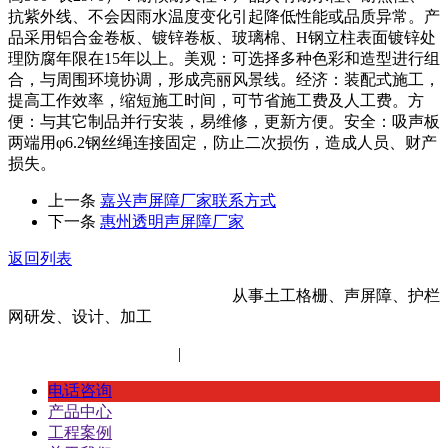
抗紫外线、不会因雨水温度变化引起降低性能或品质异常。产
品采用铝合金卷板、镀锌卷板、玻璃棉、H钢立柱表面镀锌处
理防腐年限在15年以上。美观：可选择多种色彩和造型进行组
合，与周围环境协调，形成亮丽风景线。经济：装配式施工，
提高工作效率，缩短施工时间，可节省施工费及人工费。方
便：与其它制品并行安装，易维修，更新方便。安全：吸声板
两端用φ6.2钢丝绳连接固定，防止二次损伤，造成人员、财产
损失。
上一条
嘉兴声屏障厂家联系方式
下一条
惠州透明声屏障厂家
返回列表
河北金标建材科技股份有限公司
从事土工格栅、声屏障、护栏
网研发、设计、加工
冀ICP备14012472号-11
|
网站地图
XML地图
电话咨询
产品中心
工程案例