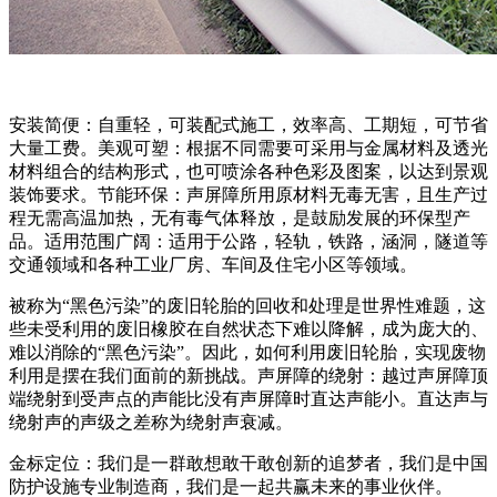
安装简便：自重轻，可装配式施工，效率高、工期短，可节省
大量工费。美观可塑：根据不同需要可采用与金属材料及透光
材料组合的结构形式，也可喷涂各种色彩及图案，以达到景观
装饰要求。节能环保：声屏障所用原材料无毒无害，且生产过
程无需高温加热，无有毒气体释放，是鼓励发展的环保型产
品。适用范围广阔：适用于公路，轻轨，铁路，涵洞，隧道等
交通领域和各种工业厂房、车间及住宅小区等领域。
被称为“黑色污染”的废旧轮胎的回收和处理是世界性难题，这
些未受利用的废旧橡胶在自然状态下难以降解，成为庞大的、
难以消除的“黑色污染”。因此，如何利用废旧轮胎，实现废物
利用是摆在我们面前的新挑战。声屏障的绕射：越过声屏障顶
端绕射到受声点的声能比没有声屏障时直达声能小。直达声与
绕射声的声级之差称为绕射声衰减。
金标定位：我们是一群敢想敢干敢创新的追梦者，我们是中国
防护设施专业制造商，我们是一起共赢未来的事业伙伴。