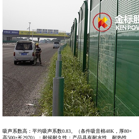
吸声系数高：平均吸声系数0.83。（条件吸音棉48K，厚80×
高500×长2970）：耐候耐久性：产品具有耐水性、耐热性、