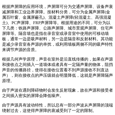
根据声屏障的应用环境，声屏障可分为交通声屏障、设备声衰
减屏障和工业边界屏障。按材料分类，可分为金属声屏障(金
属百叶窗、金属屏蔽孔)、混凝土声屏障(轻混凝土、高强混凝
土)、PC声屏障、FRP声屏障等。根据用途的不同，可分为以
下几类：铁路声屏障、公路声屏障、城市景观声屏障、住宅声
屏障等。隔音墙也是指在录音室或录音室中使用的可移动墙
板，通常一边是吸声材料，另一边是隔音和反射材料。其功能
是减少录音室各声源的串扰，或利用墙板两侧不同的吸声特性
来调节声源的音质。
根据几何声学原理，声音在室外是沿直线传播的，如果在声源
和接收点之间插入一道墙体或者具有一定隔声量的物体，阻挡
声音的传播路径，使得在接收位置看不到声源接收不到直达
声），则在接收点的声压级就会明显降低，这就是声屏障隔声
原理。
由于声波在遇到障碍物时会发生反射现象，故在声源和接受者
之间插入密实的屏障会降低噪声。
由于声源具有波动特性，所以总有一部分声波从声屏障的顶端
绕射过去，这使得声屏障的衰减受到了一定的限制。