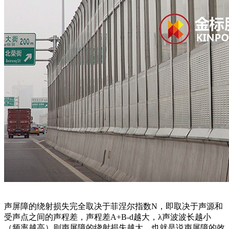
声屏障的绕射损失完全取决于菲涅尔指数N，即取决于声源和
受声点之间的声程差，声程差A+B-d越大，λ声波波长越小
（频率越高）则声屏障的绕射损失越大，也就是说声屏障的效