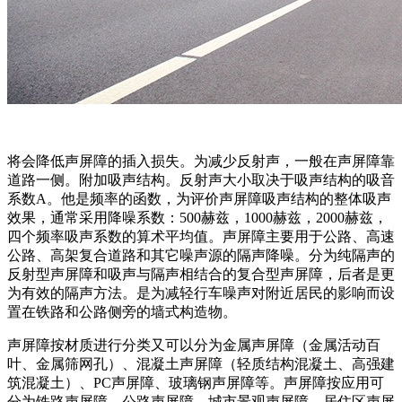
将会降低声屏障的插入损失。为减少反射声，一般在声屏障靠
道路一侧。附加吸声结构。反射声大小取决于吸声结构的吸音
系数A。他是频率的函数，为评价声屏障吸声结构的整体吸声
效果，通常采用降噪系数：500赫兹，1000赫兹，2000赫兹，
四个频率吸声系数的算术平均值。声屏障主要用于公路、高速
公路、高架复合道路和其它噪声源的隔声降噪。分为纯隔声的
反射型声屏障和吸声与隔声相结合的复合型声屏障，后者是更
为有效的隔声方法。是为减轻行车噪声对附近居民的影响而设
置在铁路和公路侧旁的墙式构造物。
声屏障按材质进行分类又可以分为金属声屏障（金属活动百
叶、金属筛网孔）、混凝土声屏障（轻质结构混凝土、高强建
筑混凝土）、PC声屏障、玻璃钢声屏障等。声屏障按应用可
分为铁路声屏障，公路声屏障，城市景观声屏障，居住区声屏