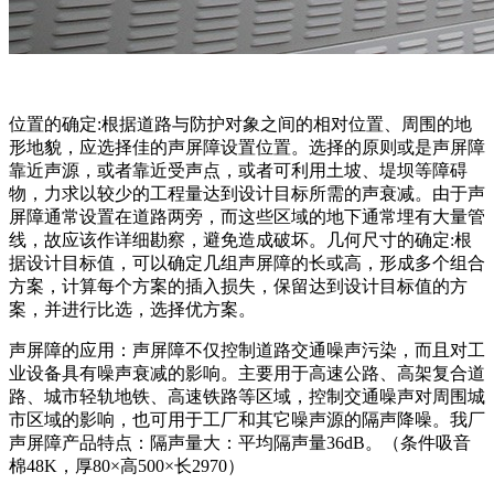
位置的确定:根据道路与防护对象之间的相对位置、周围的地
形地貌，应选择佳的声屏障设置位置。选择的原则或是声屏障
靠近声源，或者靠近受声点，或者可利用土坡、堤坝等障碍
物，力求以较少的工程量达到设计目标所需的声衰减。由于声
屏障通常设置在道路两旁，而这些区域的地下通常埋有大量管
线，故应该作详细勘察，避免造成破坏。几何尺寸的确定:根
据设计目标值，可以确定几组声屏障的长或高，形成多个组合
方案，计算每个方案的插入损失，保留达到设计目标值的方
案，并进行比选，选择优方案。
声屏障的应用：声屏障不仅控制道路交通噪声污染，而且对工
业设备具有噪声衰减的影响。主要用于高速公路、高架复合道
路、城市轻轨地铁、高速铁路等区域，控制交通噪声对周围城
市区域的影响，也可用于工厂和其它噪声源的隔声降噪。我厂
声屏障产品特点：隔声量大：平均隔声量36dB。（条件吸音
棉48K，厚80×高500×长2970）