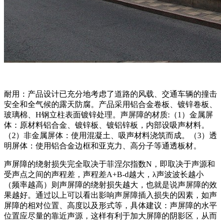
耐用：产品设计已充分地考虑了道路的风载、交通车辆的撞击
安全和全气候的露天防腐。产品采用铝合金卷板、镀锌卷板、
玻璃棉、H钢立柱表面镀锌处理。声屏障的材质:（1）金属屏
体：原材料铝合金、镀锌板、镀铝锌板，内部设吸声材料。
（2）非金属屏体：使用混凝土、吸声材料浇筑而成。（3）透
明屏体：使用铝合金边框和亚克力、高分子等通透板材。
声屏障的绕射损失完全取决于菲涅尔指数N，即取决于声源和
受声点之间的声程差，声程差A+B-d越大，λ声波波长越小
（频率越高）则声屏障的绕射损失越大，也就是说声屏障的效
果越好。通过以上可以看出影响声屏障插入损失的因素，如声
屏障的相对位置、高度以及形式等，具体建议：声屏障的水平
位置应尽量的靠近声源，这样有利于加大屏障的阴影区，从而