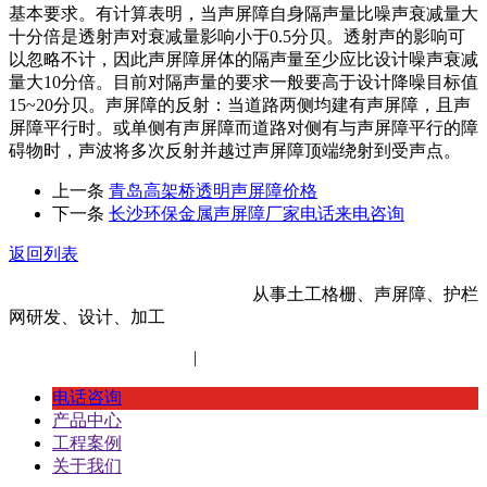
基本要求。有计算表明，当声屏障自身隔声量比噪声衰减量大
十分倍是透射声对衰减量影响小于0.5分贝。透射声的影响可
以忽略不计，因此声屏障屏体的隔声量至少应比设计噪声衰减
量大10分倍。目前对隔声量的要求一般要高于设计降噪目标值
15~20分贝。声屏障的反射：当道路两侧均建有声屏障，且声
屏障平行时。或单侧有声屏障而道路对侧有与声屏障平行的障
碍物时，声波将多次反射并越过声屏障顶端绕射到受声点。
上一条
青岛高架桥透明声屏障价格
下一条
长沙环保金属声屏障厂家电话来电咨询
返回列表
河北金标建材科技股份有限公司
从事土工格栅、声屏障、护栏
网研发、设计、加工
冀ICP备14012472号-11
|
网站地图
XML地图
电话咨询
产品中心
工程案例
关于我们