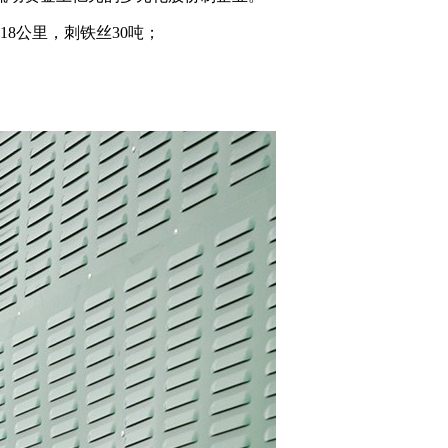
8公里，刺铁丝30吨；