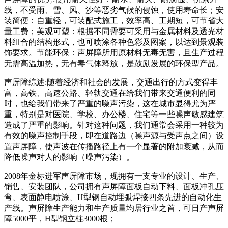
线，不受雨、雪、风、沙等恶劣气候的侵蚀，使用寿命长；安
装简便：自重轻，可装配式施工，效率高、工期短，可节省大
量工费；美观可塑：根据不同需要可采用与金属材料及透光材
料组合的结构形式，也可喷涂各种色彩及图案，以达到景观装
饰要求。节能环保：声屏障所用原材料无毒无害，且生产过程
无需高温加热，无有毒气体释放，是鼓励发展的环保型产品。
声屏障综述:随着经济和社会的发展，交通出行的方式变得丰
富，高铁、高速公路、轻轨交通在给我们带来交通便利的同
时，也给我们带来了严重的噪声污染，这在城市显得尤为严
重，特别是对医院、学校、办公楼、住宅等一些噪声敏感建筑
造成了严重的影响。针对这种问题，我们通常会采用一种较为
有效的噪声控制手段，即在道路边（噪声源与受声点之间）设
置声屏障，使声波在传播路径上有一个显著的附加衰减，从而
降低噪声对人的影响（噪声污染）。
2008年金标进军声屏障市场，现拥有一支专业的设计、生产、
销售、安装团队，公司拥有声屏障面板自动下料、面板冲孔压
弯、表面静电喷涂、H型钢自动埋弧焊接四条先进的自动化生
产线。声屏障生产能力和生产质量均居行业之首，可日产声屏
障5000平，H型钢立柱3000根；