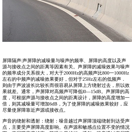
屏障隔声:声屏障的减噪量与噪声的频率、屏障的高度以及声
源与接收点之间的距离等因素有关。声屏障的减噪效果与噪声
的频率成分关系很大，对大于2000Hz的高频声比800一1000Hz
左右的中频声的减噪效果要好，但对于25Hz左右的低频声．
则由于声波波长比较长而很容易从屏障上方绕射过去，所以效
果就差。通常，声屏障对高频声可降低l0—15dB。声屏障的高
度，可根据声源与接收点之间的距离设计，屏障的高度增加一
倍，则其减噪量可增加6dB，为了使屏障的减噪效果较好，应
尽量使屏障靠近声源或接收点。
声音的绕射和透射：绕射：噪音越过声屏障顶端绕射到达受声
点，主要受声屏障高度影响。在声源和敏感点位置不变的情况