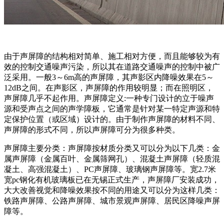
由于声屏障的结构相对简单、施工相对方便，而且能够较为有
效的控制交通噪声污染，所以其在道路交通噪声的控制中被广
泛采用。一般3～6m高的声屏障，其声影区内降噪效果在5～
12dB之间。在声影区，声屏障的作用较明显；而在照明区，
声屏障几乎不起作用。声屏障定义:一种专门设计的立于噪声
源和受声点之间的声学障板，它通常是针对某一特定声源和特
定保护位置（或区域）设计的。由于制作声屏障的材料不同、
声屏障的形式不同，所以声屏障可分为很多种类。
声屏障主要分类：声屏障按材质分类又可以分为以下几类：金
属声屏障（金属百叶、金属筛网孔）、混凝土声屏障（轻质混
凝土、高强混凝土）、PC声屏障、玻璃钢声屏障等。宽2.7米
宽pc钢化有机玻璃板已在无锡正式生产，声屏障厂安装成功，
大大改善视觉和降噪效果按不同的用途又可以分为这样几类：
铁路声屏障、公路声屏障、城市景观声屏障、居民区降噪声屏
障等。