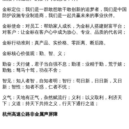
金标定位：我们是一群敢想敢干敢创新的追梦者，我们是中国
防护设施专业制造商，我们是一起共赢未来的事业伙伴。
金标使命：对员工：帮助家人成长，为金标人搭建财富平台；
对客户：让金标在客户心中成为放心、专业、品质的代名词；
金标行动准则：真产品、实价格、零距离、断后路。
金标核心价值观：勤、智、义；
勤奋：天行健，君子当自强不息；勤谨：业精于勤，荒于嬉；
勤勉：驽马十驾，功在不舍；
智见：知人者智，自知者明；智行：苟日新，日日新，又日
新；智性：知者不惑，仁者不忧；
义气：天地有正气，杂然赋流行；义利：以义取利，利济天
下；义道：持天下共持之义，行天下通行之道；
杭州高速公路非金属声屏障