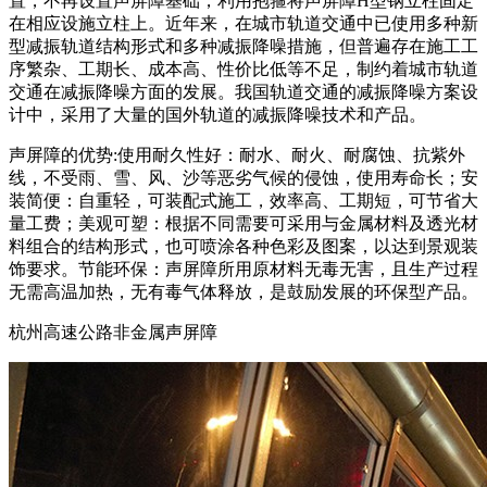
置，不再设置声屏障基础，利用抱箍将声屏障H型钢立柱固定
在相应设施立柱上。近年来，在城市轨道交通中已使用多种新
型减振轨道结构形式和多种减振降噪措施，但普遍存在施工工
序繁杂、工期长、成本高、性价比低等不足，制约着城市轨道
交通在减振降噪方面的发展。我国轨道交通的减振降噪方案设
计中，采用了大量的国外轨道的减振降噪技术和产品。
声屏障的优势:使用耐久性好：耐水、耐火、耐腐蚀、抗紫外
线，不受雨、雪、风、沙等恶劣气候的侵蚀，使用寿命长；安
装简便：自重轻，可装配式施工，效率高、工期短，可节省大
量工费；美观可塑：根据不同需要可采用与金属材料及透光材
料组合的结构形式，也可喷涂各种色彩及图案，以达到景观装
饰要求。节能环保：声屏障所用原材料无毒无害，且生产过程
无需高温加热，无有毒气体释放，是鼓励发展的环保型产品。
杭州高速公路非金属声屏障