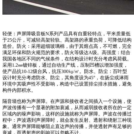
轻便：声屏障吸音板N系列产品具有自重轻特点，平米质量低
于25公斤，可减轻高架轻轨、高架路的承重负荷，可降低结构
造价。防火：采用超细玻璃棉，由于其熔点高，不可燃，完全
满足环保和防火规范的要求，防火等级达A级。高强度：结合
我国各地区不同的气候条件，在结构设计时充分考虑风荷载。
采用1.2㎜镀锌板，通过自动生产线，压制凹槽以增加强度，
使产品抗10-12级台风，抗压300㎏/㎡。防水、防尘：百叶型
设计时充分考虑防水、防尘，其角度设为45°，在扬尘或淋雨
环境中其吸声性不受影响，构造中已设置排尘排水措施，避免
构件内部积水。
隔音墙也称为声屏障。在声源和接收者之间插入一个设施，使
声波传播有一个显著的附加衰减，从而减弱接收者所在的一定
区域内的噪声影响，这样的设施就称为声屏障。声波在传播过
程中：声波遇到声屏障时，就会发生反射、透射和绕射三种现
象。通常声屏障能够阻止直达声的传播，并使透射声有足够的
衰减，而透射声的影响可以忽略不计。