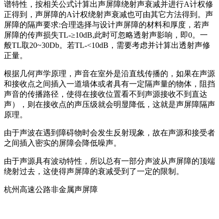
谱特性，按相关公式计算出声屏障绕射声衰减并进行A计权修
正得到，声屏障的A计权绕射声衰减也可由其它方法得到。声
屏障的隔声要求:合理选择与设计声屏障的材料和厚度，若声
屏障的传声损失TL-≥10dB,此时可忽略透射声影响，即0。一
般TL取20~30Db。若TL-<10dB，需要考虑并计算出透射声修
正量。
根据几何声学原理，声音在室外是沿直线传播的，如果在声源
和接收点之间插入一道墙体或者具有一定隔声量的物体，阻挡
声音的传播路径，使得在接收位置看不到声源接收不到直达
声），则在接收点的声压级就会明显降低，这就是声屏障隔声
原理。
由于声波在遇到障碍物时会发生反射现象，故在声源和接受者
之间插入密实的屏障会降低噪声。
由于声源具有波动特性，所以总有一部分声波从声屏障的顶端
绕射过去，这使得声屏障的衰减受到了一定的限制。
杭州高速公路非金属声屏障