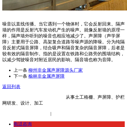
噪音以直线传播。当它遇到一个物体时，它会反射回来。隔声
墙的作用是反射汽车发动机产生的噪声。就像反射墙的原理一
样，隔声墙外听到的噪音也相应地减少了。声屏障（声学屏
障）主要用于公路、高架复合道路等噪声源的降噪。分为纯隔
音反射式隔音屏障，结合吸声和隔音复杂的隔音屏障，后者是
较有效的隔音制作。指的是设置在铁路和公路旁的围墙结构，
以减少驾驶噪音对附近居民的影响。隔音墙也称为音障。
上一条
柳州非金属声屏障源头厂家
下一条
榆林非金属声屏障
返回列表
河北金标建材科技股份有限公司
从事土工格栅、声屏障、护栏
网研发、设计、加工
冀ICP备14012472号-11
|
网站地图
XML地图
电话咨询