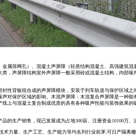
、金属筛网孔）、混凝土声屏障（轻质结构混凝土、高强建筑混凝
类，声屏障结构室外声屏障一般采用砖或混凝土结构，内部噪声
密封性背板组合成的声屏障模块，安装于列车轨道与保护区域之
噪声对保护区域的影响。木混声屏障：木混复合声屏障是一种能
产线上与混凝土复合制成优质的具有各种吸声性能与装饰效果的
产品的生产销售，现已发展成为占地300亩、注册资金10100万
技术力量、生产工艺、生产能力等均名列行业前茅,可日产隔离栅1