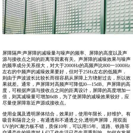
屏障隔声:声屏障的减噪量与噪声的频率、屏障的高度以及声
源与接收点之间的距离等因素有关。声屏障的减噪效果与噪声
的频率成分关系很大，对大于2000Hz的高频声比800一1000Hz
左右的中频声的减噪效果要好，但对于25Hz左右的低频声．
则由于声波波长比较长而很容易从屏障上方绕射过去，所以效
果就差。通常，声屏障对高频声可降低l0—15dB。声屏障的高
度，可根据声源与接收点之间的距离设计，屏障的高度增加一
倍，则其减噪量可增加6dB，为了使屏障的减噪效果较好，应
尽量使屏障靠近声源或接收点。
使用金属及透明屏体结合，效果好，使用年限长，好维护。有
吸音和隔音之分，有通透和不通透之分,透明声屏障，用双面
UV的PC耐力板不错，质保10年，可以用15年。道路、铁路等
交通产生的噪声对人们工作生活已产生严重影响，如何在发展