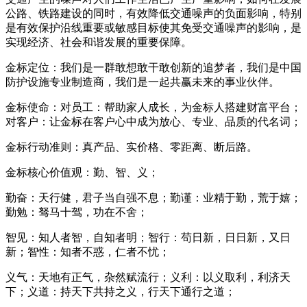
公路、铁路建设的同时，有效降低交通噪声的负面影响，特别
是有效保护沿线重要或敏感目标使其免受交通噪声的影响，是
实现经济、社会和谐发展的重要保障。
金标定位：我们是一群敢想敢干敢创新的追梦者，我们是中国
防护设施专业制造商，我们是一起共赢未来的事业伙伴。
金标使命：对员工：帮助家人成长，为金标人搭建财富平台；
对客户：让金标在客户心中成为放心、专业、品质的代名词；
金标行动准则：真产品、实价格、零距离、断后路。
金标核心价值观：勤、智、义；
勤奋：天行健，君子当自强不息；勤谨：业精于勤，荒于嬉；
勤勉：驽马十驾，功在不舍；
智见：知人者智，自知者明；智行：苟日新，日日新，又日
新；智性：知者不惑，仁者不忧；
义气：天地有正气，杂然赋流行；义利：以义取利，利济天
下；义道：持天下共持之义，行天下通行之道；