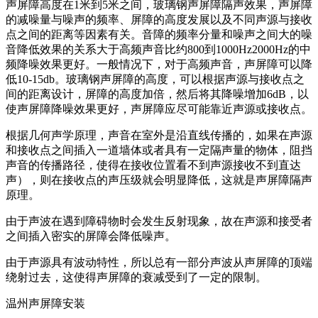
声屏障高度在1米到5米之间，玻璃钢声屏障隔声效果，声屏障
的减噪量与噪声的频率、屏障的高度发展以及不同声源与接收
点之间的距离等因素有关。音障的频率分量和噪声之间大的噪
音降低效果的关系大于高频声音比约800到1000Hz2000Hz的中
频降噪效果更好。一般情况下，对于高频声音，声屏障可以降
低10-15db。玻璃钢声屏障的高度，可以根据声源与接收点之
间的距离设计，屏障的高度加倍，然后将其降噪增加6dB，以
使声屏障降噪效果更好，声屏障应尽可能靠近声源或接收点。
根据几何声学原理，声音在室外是沿直线传播的，如果在声源
和接收点之间插入一道墙体或者具有一定隔声量的物体，阻挡
声音的传播路径，使得在接收位置看不到声源接收不到直达
声），则在接收点的声压级就会明显降低，这就是声屏障隔声
原理。
由于声波在遇到障碍物时会发生反射现象，故在声源和接受者
之间插入密实的屏障会降低噪声。
由于声源具有波动特性，所以总有一部分声波从声屏障的顶端
绕射过去，这使得声屏障的衰减受到了一定的限制。
温州声屏障安装