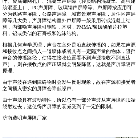
叶、金属筛网孔）、混凝土声屏障（轻质结构混凝土、高强建
筑混凝土）、PC声屏障、玻璃钢声屏障等。声屏障按应用可
分为铁路声屏障，公路声屏障，城市景观声屏障，居住区声屏
障等几大类，声屏障结构室外声屏障一般采用砖或混凝土结
构，内部噪声屏障引钢铁，木材，PMMA/聚碳酸酯片拉塑
料，铝或类似的石膏板和泡沫结构。
根据几何声学原理，声音在室外是沿直线传播的，如果在声源
和接收点之间插入一道墙体或者具有一定隔声量的物体，阻挡
声音的传播路径，使得在接收位置看不到声源接收不到直达
声），则在接收点的声压级就会明显降低，这就是声屏障隔声
原理。
由于声波在遇到障碍物时会发生反射现象，故在声源和接受者
之间插入密实的屏障会降低噪声。
由于声源具有波动特性，所以总有一部分声波从声屏障的顶端
绕射过去，这使得声屏障的衰减受到了一定的限制。
济南透明声屏障厂家