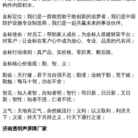
构件内部积水。
金标定位：我们是一群敢想敢干敢创新的追梦者，我们是中国
防护设施专业制造商，我们是一起共赢未来的事业伙伴。
金标使命：对员工：帮助家人成长，为金标人搭建财富平台；
对客户：让金标在客户心中成为放心、专业、品质的代名词；
金标行动准则：真产品、实价格、零距离、断后路。
金标核心价值观：勤、智、义；
勤奋：天行健，君子当自强不息；勤谨：业精于勤，荒于嬉；
勤勉：驽马十驾，功在不舍；
智见：知人者智，自知者明；智行：苟日新，日日新，又日
新；智性：知者不惑，仁者不忧；
义气：天地有正气，杂然赋流行；义利：以义取利，利济天
下；义道：持天下共持之义，行天下通行之道；
济南透明声屏障厂家