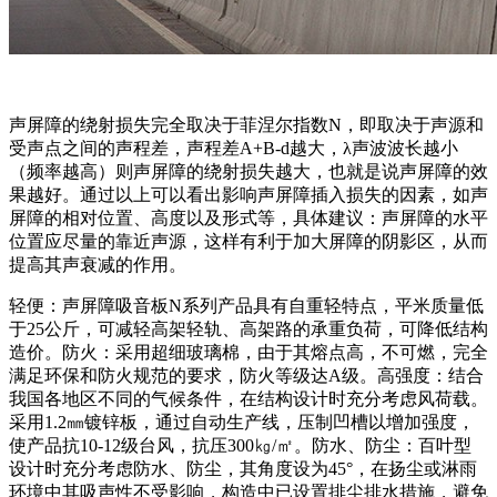
声屏障的绕射损失完全取决于菲涅尔指数N，即取决于声源和
受声点之间的声程差，声程差A+B-d越大，λ声波波长越小
（频率越高）则声屏障的绕射损失越大，也就是说声屏障的效
果越好。通过以上可以看出影响声屏障插入损失的因素，如声
屏障的相对位置、高度以及形式等，具体建议：声屏障的水平
位置应尽量的靠近声源，这样有利于加大屏障的阴影区，从而
提高其声衰减的作用。
轻便：声屏障吸音板N系列产品具有自重轻特点，平米质量低
于25公斤，可减轻高架轻轨、高架路的承重负荷，可降低结构
造价。防火：采用超细玻璃棉，由于其熔点高，不可燃，完全
满足环保和防火规范的要求，防火等级达A级。高强度：结合
我国各地区不同的气候条件，在结构设计时充分考虑风荷载。
采用1.2㎜镀锌板，通过自动生产线，压制凹槽以增加强度，
使产品抗10-12级台风，抗压300㎏/㎡。防水、防尘：百叶型
设计时充分考虑防水、防尘，其角度设为45°，在扬尘或淋雨
环境中其吸声性不受影响，构造中已设置排尘排水措施，避免