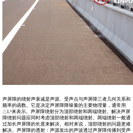
声屏障的绕射声衰减是声源、受声点与声屏障三者几何关系和
频率的函数。它是决定声屏障降噪量的主要物理量，通常用
△Lᵈ来表示。声屏障绕射分为顶部绕射和两端绕射。解决声屏
障绕射问题应同时考虑顶部绕射和两端绕射。两端绕射一般通
过加长声屏障的长度来解决。相对来说，顶部绕射的问题更难
解决。声屏障的透射：声源发出的声波透过声屏障传播到受声