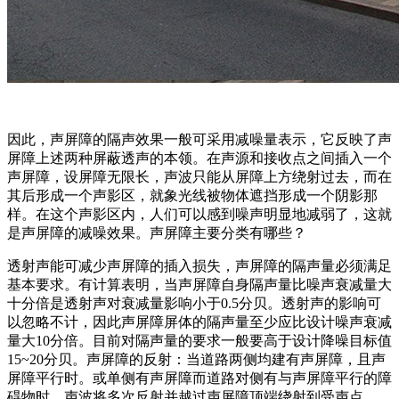
因此，声屏障的隔声效果一般可采用减噪量表示，它反映了声
屏障上述两种屏蔽透声的本领。在声源和接收点之间插入一个
声屏障，设屏障无限长，声波只能从屏障上方绕射过去，而在
其后形成一个声影区，就象光线被物体遮挡形成一个阴影那
样。在这个声影区内，人们可以感到噪声明显地减弱了，这就
是声屏障的减噪效果。声屏障主要分类有哪些？
透射声能可减少声屏障的插入损失，声屏障的隔声量必须满足
基本要求。有计算表明，当声屏障自身隔声量比噪声衰减量大
十分倍是透射声对衰减量影响小于0.5分贝。透射声的影响可
以忽略不计，因此声屏障屏体的隔声量至少应比设计噪声衰减
量大10分倍。目前对隔声量的要求一般要高于设计降噪目标值
15~20分贝。声屏障的反射：当道路两侧均建有声屏障，且声
屏障平行时。或单侧有声屏障而道路对侧有与声屏障平行的障
碍物时，声波将多次反射并越过声屏障顶端绕射到受声点。