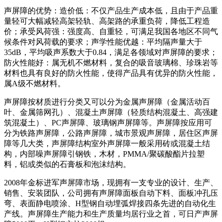
声屏障的优势：造价低：不仅产品生产成本低，且由于产品重
量轻可大幅减轻高架轻轨、高架路的承重负荷，降低工程造
价；承受风荷强：强度高、自重轻，可满足我国各地区不同气
候条件对风荷载的要求；声学性能优越：平均隔声量大于
35dB，平均吸声系数大于0.84，满足各领域对声屏障的要求；
防火性能好：属无机不燃材料，复合的吸音玻璃棉、珍珠岩等
材料也具有良好的防火性能，使得产品具有优异的防火性能，
属A级不燃材料。
声屏障按材质进行分类又可以分为金属声屏障（金属活动百
叶、金属筛网孔）、混凝土声屏障（轻质结构混凝土、高强建
筑混凝土）、PC声屏障、玻璃钢声屏障等。声屏障按应用可
分为铁路声屏障，公路声屏障，城市景观声屏障，居住区声屏
障等几大类，声屏障结构室外声屏障一般采用砖或混凝土结
构，内部噪声屏障引钢铁，木材，PMMA/聚碳酸酯片拉塑
料，铝或类似的石膏板和泡沫结构。
2008年金标进军声屏障市场，现拥有一支专业的设计、生产、
销售、安装团队，公司拥有声屏障面板自动下料、面板冲孔压
弯、表面静电喷涂、H型钢自动埋弧焊接四条先进的自动化生
产线。声屏障生产能力和生产质量均居行业之首，可日产声屏