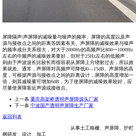
屏障隔声:声屏障的减噪量与噪声的频率、屏障的高度以及声
源与接收点之间的距离等因素有关。声屏障的减噪效果与噪声
的频率成分关系很大，对大于2000Hz的高频声比800一1000Hz
左右的中频声的减噪效果要好，但对于25Hz左右的低频声．
则由于声波波长比较长而很容易从屏障上方绕射过去，所以效
果就差。通常，声屏障对高频声可降低l0—15dB。声屏障的高
度，可根据声源与接收点之间的距离设计，屏障的高度增加一
倍，则其减噪量可增加6dB，为了使屏障的减噪效果较好，应
尽量使屏障靠近声源或接收点。
上一条
重庆高架桥透明声屏障源头厂家
下一条
宁波国产透明声屏障生产厂家
返回列表
河北金标建材科技股份有限公司
从事土工格栅、声屏障、护栏
网研发、设计、加工