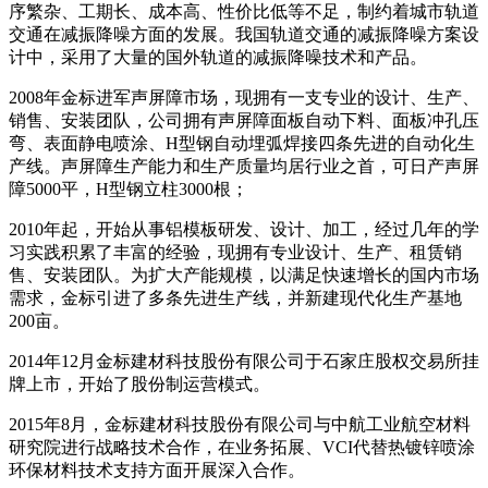
序繁杂、工期长、成本高、性价比低等不足，制约着城市轨道
交通在减振降噪方面的发展。我国轨道交通的减振降噪方案设
计中，采用了大量的国外轨道的减振降噪技术和产品。
2008年金标进军声屏障市场，现拥有一支专业的设计、生产、
销售、安装团队，公司拥有声屏障面板自动下料、面板冲孔压
弯、表面静电喷涂、H型钢自动埋弧焊接四条先进的自动化生
产线。声屏障生产能力和生产质量均居行业之首，可日产声屏
障5000平，H型钢立柱3000根；
2010年起，开始从事铝模板研发、设计、加工，经过几年的学
习实践积累了丰富的经验，现拥有专业设计、生产、租赁销
售、安装团队。为扩大产能规模，以满足快速增长的国内市场
需求，金标引进了多条先进生产线，并新建现代化生产基地
200亩。
2014年12月金标建材科技股份有限公司于石家庄股权交易所挂
牌上市，开始了股份制运营模式。
2015年8月，金标建材科技股份有限公司与中航工业航空材料
研究院进行战略技术合作，在业务拓展、VCI代替热镀锌喷涂
环保材料技术支持方面开展深入合作。