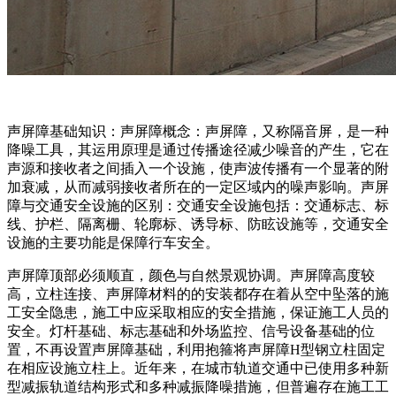
声屏障基础知识：声屏障概念：声屏障，又称隔音屏，是一种
降噪工具，其运用原理是通过传播途径减少噪音的产生，它在
声源和接收者之间插入一个设施，使声波传播有一个显著的附
加衰减，从而减弱接收者所在的一定区域内的噪声影响。声屏
障与交通安全设施的区别：交通安全设施包括：交通标志、标
线、护栏、隔离栅、轮廓标、诱导标、防眩设施等，交通安全
设施的主要功能是保障行车安全。
声屏障顶部必须顺直，颜色与自然景观协调。声屏障高度较
高，立柱连接、声屏障材料的的安装都存在着从空中坠落的施
工安全隐患，施工中应采取相应的安全措施，保证施工人员的
安全。灯杆基础、标志基础和外场监控、信号设备基础的位
置，不再设置声屏障基础，利用抱箍将声屏障H型钢立柱固定
在相应设施立柱上。近年来，在城市轨道交通中已使用多种新
型减振轨道结构形式和多种减振降噪措施，但普遍存在施工工