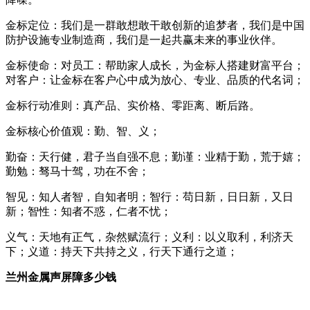
金标定位：我们是一群敢想敢干敢创新的追梦者，我们是中国
防护设施专业制造商，我们是一起共赢未来的事业伙伴。
金标使命：对员工：帮助家人成长，为金标人搭建财富平台；
对客户：让金标在客户心中成为放心、专业、品质的代名词；
金标行动准则：真产品、实价格、零距离、断后路。
金标核心价值观：勤、智、义；
勤奋：天行健，君子当自强不息；勤谨：业精于勤，荒于嬉；
勤勉：驽马十驾，功在不舍；
智见：知人者智，自知者明；智行：苟日新，日日新，又日
新；智性：知者不惑，仁者不忧；
义气：天地有正气，杂然赋流行；义利：以义取利，利济天
下；义道：持天下共持之义，行天下通行之道；
兰州金属声屏障多少钱