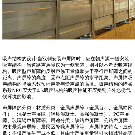
吸声结构的设计:当双侧安装声屏障时，应在朝声源一侧安装
吸声结构；当道路声屏障仅为一侧安装，则可以不考虑吸声结
构。吸声型声屏障的反射声修正量值取决于平行声屏障之间的
距离、声屏障的高度、受声点距声屏障的水平距离、声屏障吸
声结构的降噪系数预计声源与受声点的高度。吸声结构的降噪
系数NRC应大于0.5,吸声结构的吸声性能不应受到户外恶劣气
候环境的影响。
声屏障的分类：材质分类：金属声屏障（金属百叶、金属筛网
孔）、混凝土声屏障（轻质混凝土、高强混凝土）、PC声屏
障、玻璃钢声屏障等。用途分类：铁路声屏障、公路声屏障、
城市景观声屏障、居民区降噪声屏障等。声屏障的特点：造价
低：不仅产品生产成本低，且由于产品重量轻可大幅减轻高架