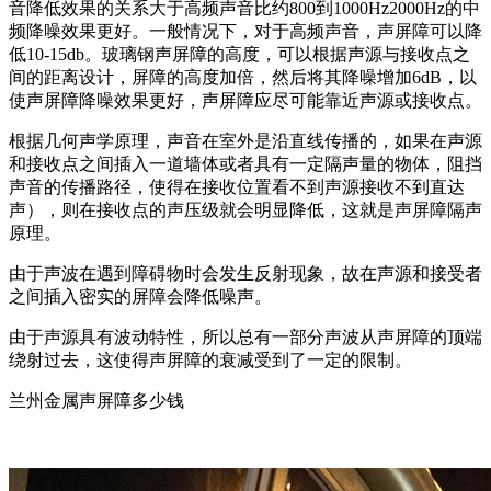
音降低效果的关系大于高频声音比约800到1000Hz2000Hz的中
频降噪效果更好。一般情况下，对于高频声音，声屏障可以降
低10-15db。玻璃钢声屏障的高度，可以根据声源与接收点之
间的距离设计，屏障的高度加倍，然后将其降噪增加6dB，以
使声屏障降噪效果更好，声屏障应尽可能靠近声源或接收点。
根据几何声学原理，声音在室外是沿直线传播的，如果在声源
和接收点之间插入一道墙体或者具有一定隔声量的物体，阻挡
声音的传播路径，使得在接收位置看不到声源接收不到直达
声），则在接收点的声压级就会明显降低，这就是声屏障隔声
原理。
由于声波在遇到障碍物时会发生反射现象，故在声源和接受者
之间插入密实的屏障会降低噪声。
由于声源具有波动特性，所以总有一部分声波从声屏障的顶端
绕射过去，这使得声屏障的衰减受到了一定的限制。
兰州金属声屏障多少钱