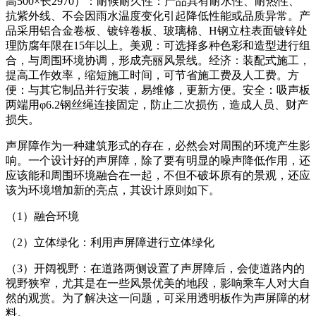
高500×长2970）：耐候耐久性：产品具有耐水性、耐热性、
抗紫外线、不会因雨水温度变化引起降低性能或品质异常。产
品采用铝合金卷板、镀锌卷板、玻璃棉、H钢立柱表面镀锌处
理防腐年限在15年以上。美观：可选择多种色彩和造型进行组
合，与周围环境协调，形成亮丽风景线。经济：装配式施工，
提高工作效率，缩短施工时间，可节省施工费及人工费。方
便：与其它制品并行安装，易维修，更新方便。安全：吸声板
两端用φ6.2钢丝绳连接固定，防止二次损伤，造成人员、财产
损失。
声屏障作为一种建筑形式的存在，必然会对周围的环境产生影
响。一个设计好的声屏障，除了要有明显的噪声降低作用，还
应该能和周围环境融合在一起，不但不破坏原有的景观，还应
该为环境增加新的亮点，其设计原则如下。
（1）融合环境
（2）立体绿化：利用声屏障进行立体绿化
（3）开阔视野：在道路两侧设置了声屏障后，会使道路内的
视野狭窄，尤其是在一些风景优美的地段，影响乘车人对大自
然的观赏。为了解决这一问题，可采用透明板作为声屏障的材
料。