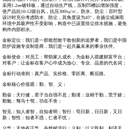
采用1.2㎜镀锌板，通过自动生产线，压制凹槽以增加强度，
使产品抗10-12级台风，抗压300㎏/㎡。防水、防尘：百叶型
设计时充分考虑防水、防尘，其角度设为45°，在扬尘或淋雨
环境中其吸声性不受影响，构造中已设置排尘排水措施，避免
构件内部积水。
金标定位：我们是一群敢想敢干敢创新的追梦者，我们是中国
防护设施专业制造商，我们是一起共赢未来的事业伙伴。
金标使命：对员工：帮助家人成长，为金标人搭建财富平台；
对客户：让金标在客户心中成为放心、专业、品质的代名词；
金标行动准则：真产品、实价格、零距离、断后路。
金标核心价值观：勤、智、义；
勤奋：天行健，君子当自强不息；勤谨：业精于勤，荒于嬉；
勤勉：驽马十驾，功在不舍；
智见：知人者智，自知者明；智行：苟日新，日日新，又日
新；智性：知者不惑，仁者不忧；
义气：天地有正气，杂然赋流行；义利：以义取利，利济天