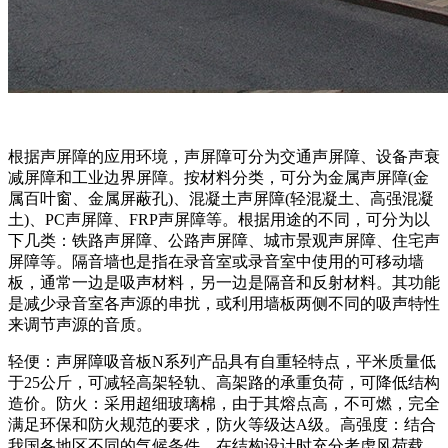
根据声屏障的应用环境，声屏障可分为交通声屏障、设备声衰
减屏障和工业边界屏障。按材料分类，可分为金属声屏障(金
属百叶窗、金属屏蔽孔)、混凝土声屏障(轻混凝土、高强混凝
土)、PC声屏障、FRP声屏障等。根据用途的不同，可分为以
下几类：铁路声屏障、公路声屏障、城市景观声屏障、住宅声
屏障等。隔音墙也是指在录音室或录音室中使用的可移动墙
板，通常一边是吸声材料，另一边是隔音和反射材料。其功能
是减少录音室各声源的串扰，或利用墙板两侧不同的吸声特性
来调节声源的音质。
轻便：声屏障吸音板N系列产品具有自重轻特点，平米质量低
于25公斤，可减轻高架轻轨、高架路的承重负荷，可降低结构
造价。防火：采用超细玻璃棉，由于其熔点高，不可燃，完全
满足环保和防火规范的要求，防火等级达A级。高强度：结合
我国各地区不同的气候条件，在结构设计时充分考虑风荷载。