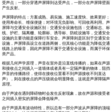
受声点；一部分穿透声屏障到达受声点，一部分在声屏障壁面
产生反射。
声屏障的特点：方案成熟、易实施、施工速度快、效果更好；
使用寿命长、维保便捷；对环境无负影响、可回收再利用。声
屏障与交通安全设施区别：交通安全设施包括：交通标志、标
线、护栏、隔离栅、轮廓标、诱导标、防眩设施等，交通安全
设施的主要功能是保障行车安全。声屏障则是区别于交通安全
设施，声屏障虽设立在道路两侧，但其核心功能是为降低交通
线路上的噪音，因此声屏障不属于交通安全设施，而属于环保
类产品。
根据几何声学原理，声音在室外是沿直线传播的，如果在声源
和接收点之间插入一道墙体或者具有一定隔声量的物体，阻挡
声音的传播路径，使得在接收位置看不到声源接收不到直达
声），则在接收点的声压级就会明显降低，这就是声屏障隔声
原理。
由于声波在遇到障碍物时会发生反射现象，故在声源和接受者
之间插入密实的屏障会降低噪声。
由于声源具有波动特性，所以总有一部分声波从声屏障的顶端