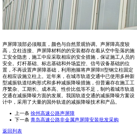
声屏障顶部必须顺直，颜色与自然景观协调。声屏障高度较
高，立柱连接、声屏障材料的的安装都存在着从空中坠落的施
工安全隐患，施工中应采取相应的安全措施，保证施工人员的
安全。灯杆基础、标志基础和外场监控、信号设备基础的位
置，不再设置声屏障基础，利用抱箍将声屏障H型钢立柱固定
在相应设施立柱上。近年来，在城市轨道交通中已使用多种新
型减振轨道结构形式和多种减振降噪措施，但普遍存在施工工
序繁杂、工期长、成本高、性价比低等不足，制约着城市轨道
交通在减振降噪方面的发展。我国轨道交通的减振降噪方案设
计中，采用了大量的国外轨道的减振降噪技术和产品。
上一条
徐州高速公路声屏障
下一条
青岛高速公路非金属声屏障安装批发采购
返回列表