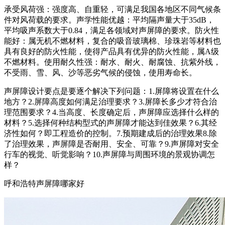
承受风荷强：强度高、自重轻，可满足我国各地区不同气候条
件对风荷载的要求。声学性能优越：平均隔声量大于35dB，
平均吸声系数大于0.84，满足各领域对声屏障的要求。防火性
能好：属无机不燃材料，复合的吸音玻璃棉、珍珠岩等材料也
具有良好的防火性能，使得产品具有优异的防火性能，属A级
不燃材料。使用耐久性强：耐水、耐火、耐腐蚀、抗紫外线，
不受雨、雪、风、沙等恶劣气候的侵蚀，使用寿命长。
声屏障设计要点是要逐个解决下列问题：1.屏障将设置在什么
地方？2.屏障高度如何满足治理要求？3.屏障长多少才符合治
理范围要求？4.当高度、长度确定后，声屏障应选择什么样的
材料？5.选择何种结构型式的声屏障才能达到佳效果？6.其经
济性如何？即工程造价的控制。7.预期建成后的治理效果8.除
了治理效果，声屏障是否耐用、安全、可靠？9.声屏障对安全
行车的视觉、听觉影响？10.声屏障与周围环境的景观协调怎
样？
呼和浩特声屏障哪家好