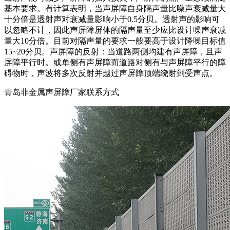
基本要求。有计算表明，当声屏障自身隔声量比噪声衰减量大
十分倍是透射声对衰减量影响小于0.5分贝。透射声的影响可
以忽略不计，因此声屏障屏体的隔声量至少应比设计噪声衰减
量大10分倍。目前对隔声量的要求一般要高于设计降噪目标值
15~20分贝。声屏障的反射：当道路两侧均建有声屏障，且声
屏障平行时。或单侧有声屏障而道路对侧有与声屏障平行的障
碍物时，声波将多次反射并越过声屏障顶端绕射到受声点。
青岛非金属声屏障厂家联系方式