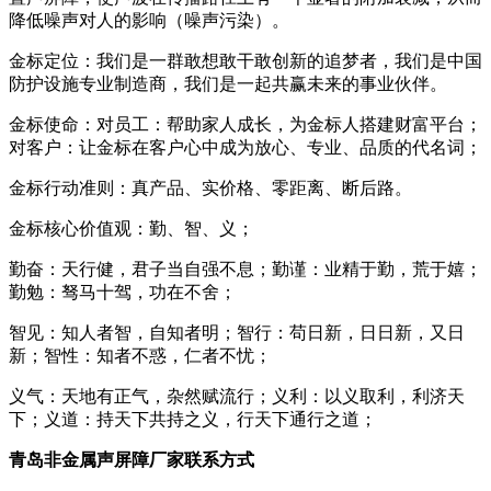
降低噪声对人的影响（噪声污染）。
金标定位：我们是一群敢想敢干敢创新的追梦者，我们是中国
防护设施专业制造商，我们是一起共赢未来的事业伙伴。
金标使命：对员工：帮助家人成长，为金标人搭建财富平台；
对客户：让金标在客户心中成为放心、专业、品质的代名词；
金标行动准则：真产品、实价格、零距离、断后路。
金标核心价值观：勤、智、义；
勤奋：天行健，君子当自强不息；勤谨：业精于勤，荒于嬉；
勤勉：驽马十驾，功在不舍；
智见：知人者智，自知者明；智行：苟日新，日日新，又日
新；智性：知者不惑，仁者不忧；
义气：天地有正气，杂然赋流行；义利：以义取利，利济天
下；义道：持天下共持之义，行天下通行之道；
青岛非金属声屏障厂家联系方式