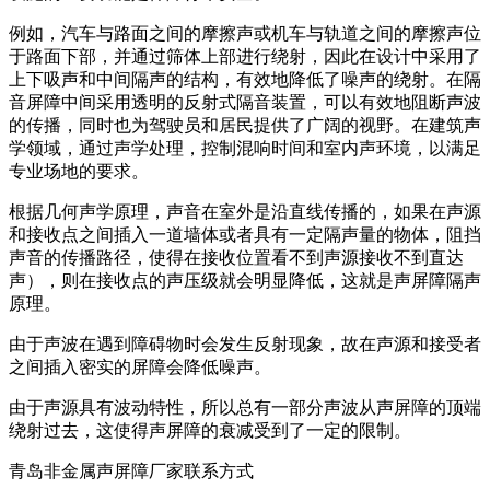
例如，汽车与路面之间的摩擦声或机车与轨道之间的摩擦声位
于路面下部，并通过筛体上部进行绕射，因此在设计中采用了
上下吸声和中间隔声的结构，有效地降低了噪声的绕射。在隔
音屏障中间采用透明的反射式隔音装置，可以有效地阻断声波
的传播，同时也为驾驶员和居民提供了广阔的视野。在建筑声
学领域，通过声学处理，控制混响时间和室内声环境，以满足
专业场地的要求。
根据几何声学原理，声音在室外是沿直线传播的，如果在声源
和接收点之间插入一道墙体或者具有一定隔声量的物体，阻挡
声音的传播路径，使得在接收位置看不到声源接收不到直达
声），则在接收点的声压级就会明显降低，这就是声屏障隔声
原理。
由于声波在遇到障碍物时会发生反射现象，故在声源和接受者
之间插入密实的屏障会降低噪声。
由于声源具有波动特性，所以总有一部分声波从声屏障的顶端
绕射过去，这使得声屏障的衰减受到了一定的限制。
青岛非金属声屏障厂家联系方式