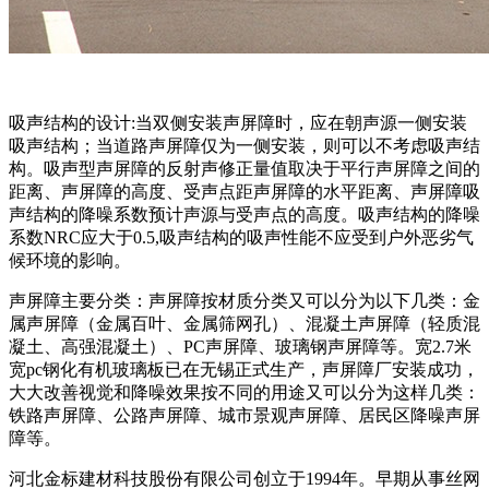
吸声结构的设计:当双侧安装声屏障时，应在朝声源一侧安装
吸声结构；当道路声屏障仅为一侧安装，则可以不考虑吸声结
构。吸声型声屏障的反射声修正量值取决于平行声屏障之间的
距离、声屏障的高度、受声点距声屏障的水平距离、声屏障吸
声结构的降噪系数预计声源与受声点的高度。吸声结构的降噪
系数NRC应大于0.5,吸声结构的吸声性能不应受到户外恶劣气
候环境的影响。
声屏障主要分类：声屏障按材质分类又可以分为以下几类：金
属声屏障（金属百叶、金属筛网孔）、混凝土声屏障（轻质混
凝土、高强混凝土）、PC声屏障、玻璃钢声屏障等。宽2.7米
宽pc钢化有机玻璃板已在无锡正式生产，声屏障厂安装成功，
大大改善视觉和降噪效果按不同的用途又可以分为这样几类：
铁路声屏障、公路声屏障、城市景观声屏障、居民区降噪声屏
障等。
河北金标建材科技股份有限公司创立于1994年。早期从事丝网