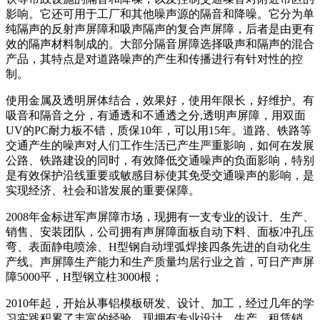
影响。它还可用于工厂和其他噪声源的隔音和降噪。它分为单
纯隔声的反射声屏障和吸声隔声的复合声屏障，后者是由更有
效的隔声材料制成的。大部分隔音屏障选择吸声和隔声的混合
产品，其特点是对道路噪声的产生和传播进行有针对性的控
制。
使用金属及透明屏体结合，效果好，使用年限长，好维护。有
吸音和隔音之分，有通透和不通透之分,透明声屏障，用双面
UV的PC耐力板不错，质保10年，可以用15年。道路、铁路等
交通产生的噪声对人们工作生活已产生严重影响，如何在发展
公路、铁路建设的同时，有效降低交通噪声的负面影响，特别
是有效保护沿线重要或敏感目标使其免受交通噪声的影响，是
实现经济、社会和谐发展的重要保障。
2008年金标进军声屏障市场，现拥有一支专业的设计、生产、
销售、安装团队，公司拥有声屏障面板自动下料、面板冲孔压
弯、表面静电喷涂、H型钢自动埋弧焊接四条先进的自动化生
产线。声屏障生产能力和生产质量均居行业之首，可日产声屏
障5000平，H型钢立柱3000根；
2010年起，开始从事铝模板研发、设计、加工，经过几年的学
习实践积累了丰富的经验，现拥有专业设计、生产、租赁销