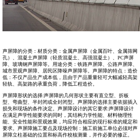
声屏障的分类：材质分类：金属声屏障（金属百叶、金属筛网
孔）、混凝土声屏障（轻质混凝土、高强混凝土）、PC声屏
障、玻璃钢声屏障等。用途分类：铁路声屏障、公路声屏障、
城市景观声屏障、居民区降噪声屏障等。声屏障的特点：造价
低：不仅产品生产成本低，且由于产品重量轻可大幅减轻高架
轻轨、高架路的承重负荷，降低工程造价。
声屏障形状的选择:声屏障的几何形状主要有直立型、折板
型、弯曲型、半封闭或全封闭型。声屏障的选择主要依据插入
损失和现场的条件决定。声屏障设计的其它要求:声屏障设计
在满足声学性能要求的同时，其结构力学性能、材料物理性
能、安全性能和景观效果，均应符合相应的现行标准的规定和
要求。声屏障施工要点及现场控制：施工前施工单位必须对声
屏障立柱基础的位置和标高作校核测量，并作必要的修正。