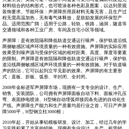
材料组合的结构形式，也可喷涂各种色彩及图案，以达到景观
装饰要求。节能环保：声屏障所用原材料无毒无害，且生产过
程无需高温加热，无有毒气体释放，是鼓励发展的环保型产
品。适用范围广阔：适用于公路，轻轨，铁路，涵洞，隧道等
交通领域和各种工业厂房、车间及住宅小区等领域。
声屏障：是有效阻隔和降低轨道交通运行噪声，保护轨道沿线
两侧敏感区域声环境质量的一种有效措施。声屏障的实际应用
效果受到噪声源与受保护区域的相对距离、高度、厚度等要素
的限制。声屏障是有效阻隔和降低轨道交通运行噪声，保护轨
道沿线两侧敏感区域声环境质量的一种有效措施。对于轨道噪
声的防治，它可以起到立竿见影的效果。声屏障的有主要形
式：直板、折板、弧形、半封闭、全封闭。
2008年金标进军声屏障市场，现拥有一支专业的设计、生产、
销售、安装团队，公司拥有声屏障面板自动下料、面板冲孔压
弯、表面静电喷涂、H型钢自动埋弧焊接四条先进的自动化生
产线。声屏障生产能力和生产质量均居行业之首，可日产声屏
障5000平，H型钢立柱3000根；
2010年起，开始从事铝模板研发、设计、加工，经过几年的学
习实践积累了丰富的经验，现拥有专业设计、生产、租赁销