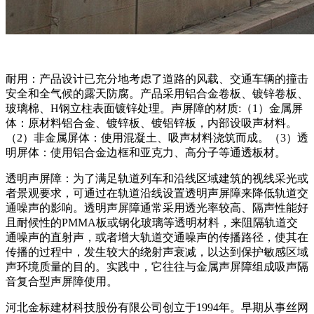
耐用：产品设计已充分地考虑了道路的风载、交通车辆的撞击
安全和全气候的露天防腐。产品采用铝合金卷板、镀锌卷板、
玻璃棉、H钢立柱表面镀锌处理。声屏障的材质:（1）金属屏
体：原材料铝合金、镀锌板、镀铝锌板，内部设吸声材料。
（2）非金属屏体：使用混凝土、吸声材料浇筑而成。（3）透
明屏体：使用铝合金边框和亚克力、高分子等通透板材。
透明声屏障：为了满足轨道列车和沿线区域建筑的视线采光或
者景观要求，可通过在轨道沿线设置透明声屏障来降低轨道交
通噪声的影响。透明声屏障通常采用透光率较高、隔声性能好
且耐候性的PMMA板或钢化玻璃等透明材料，来阻隔轨道交
通噪声的直射声，或者增大轨道交通噪声的传播路径，使其在
传播的过程中，发生较大的绕射声衰减，以达到保护敏感区域
声环境质量的目的。实践中，它往往与金属声屏障组成吸声隔
音复合型声屏障使用。
河北金标建材科技股份有限公司创立于1994年。早期从事丝网