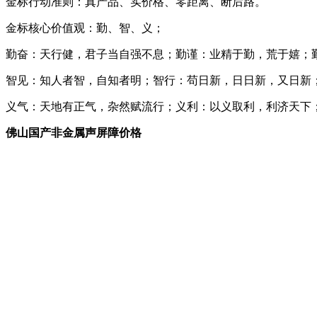
金标行动准则：真产品、实价格、零距离、断后路。
金标核心价值观：勤、智、义；
勤奋：天行健，君子当自强不息；勤谨：业精于勤，荒于嬉；
智见：知人者智，自知者明；智行：苟日新，日日新，又日新
义气：天地有正气，杂然赋流行；义利：以义取利，利济天下
佛山国产非金属声屏障价格