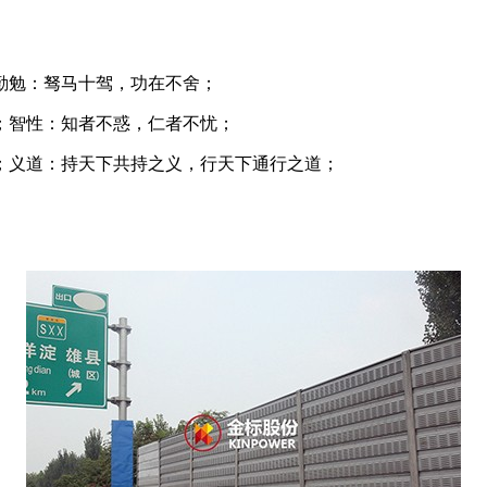
勤勉：驽马十驾，功在不舍；
；智性：知者不惑，仁者不忧；
；义道：持天下共持之义，行天下通行之道；