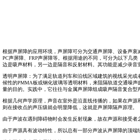
根据声屏障的应用环境，声屏障可分为交通声屏障、设备声衰减
PC声屏障、FRP声屏障等。根据用途的不同，可分为以下几
边是吸声材料，另一边是隔音和反射材料。其功能是减少录音
透明声屏障：为了满足轨道列车和沿线区域建筑的视线采光或
候性的PMMA板或钢化玻璃等透明材料，来阻隔轨道交通噪
量的目的。实践中，它往往与金属声屏障组成吸声隔音复合型
根据几何声学原理，声音在室外是沿直线传播的，如果在声源
则在接收点的声压级就会明显降低，这就是声屏障隔声原理。
由于声波在遇到障碍物时会发生反射现象，故在声源和接受者
由于声源具有波动特性，所以总有一部分声波从声屏障的顶端