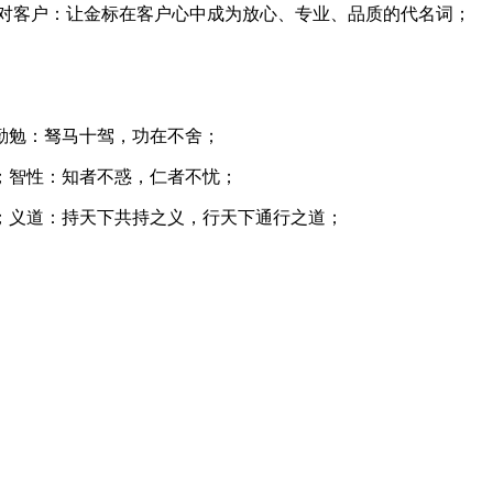
 对客户：让金标在客户心中成为放心、专业、品质的代名词；
勤勉：驽马十驾，功在不舍；
；智性：知者不惑，仁者不忧；
；义道：持天下共持之义，行天下通行之道；