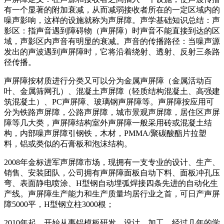
有一个显著的附加衰减，从而减弱接收者所在的一定区域内的
噪声影响，这样的设施就称为声屏障。声学基础知识总结：声
影区：指声音遇到障碍物（声屏障）时声音不能直接到达的区
域，声影区内声音有明显的衰减。声音的传播路径：当噪声源
发出的声波遇到声屏障时，它将沿着绕射、透射、反射三条路
径传播。
声屏障按材质进行分类又可以分为金属声屏障（金属活动百
叶、金属筛网孔）、混凝土声屏障（轻质结构混凝土、高强建
筑混凝土）、PC声屏障、玻璃钢声屏障等。声屏障按应用可
分为铁路声屏障，公路声屏障，城市景观声屏障，居住区声屏
障等几大类，声屏障结构室外声屏障一般采用砖或混凝土结
构，内部噪声屏障引钢铁，木材，PMMA/聚碳酸酯片拉塑
料，铝或类似的石膏板和泡沫结构。
2008年金标进军声屏障市场，现拥有一支专业的设计、生产、
销售、安装团队，公司拥有声屏障面板自动下料、面板冲孔压
弯、表面静电喷涂、H型钢自动埋弧焊接四条先进的自动化生
产线。声屏障生产能力和生产质量均居行业之首，可日产声屏
障5000平，H型钢立柱3000根；
2010年起，开始从事铝模板研发、设计、加工，经过几年的学