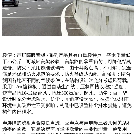
轻便：声屏障吸音板N系列产品具有自重轻特点，平米质量低
于25公斤，可减轻高架轻轨、高架路的承重负荷，可降低结构
造价。防火：采用超细玻璃棉，由于其熔点高，不可燃，完全
满足环保和防火规范的要求，防火等级达A级。高强度：结合
我国各地区不同的气候条件，在结构设计时充分考虑风荷载。
采用1.2㎜镀锌板，通过自动生产线，压制凹槽以增加强度，
使产品抗10-12级台风，抗压300㎏/㎡。防水、防尘：百叶型
设计时充分考虑防水、防尘，其角度设为45°，在扬尘或淋雨
环境中其吸声性不受影响，构造中已设置排尘排水措施，避免
构件内部积水。
声屏障的绕射声衰减是声源、受声点与声屏障三者几何关系和
频率的函数。它是决定声屏障降噪量的主要物理量，通常用