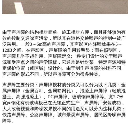
由于声屏障的结构相对简单、施工相对方便，而且能够较为有
效的控制交通噪声污染，所以其在道路交通噪声的控制中被广
泛采用。一般3～6m高的声屏障，其声影区内降噪效果在5～
12dB之间。在声影区，声屏障的作用较明显；而在照明区，
声屏障几乎不起作用。声屏障定义:一种专门设计的立于噪声
源和受声点之间的声学障板，它通常是针对某一特定声源和特
定保护位置（或区域）设计的。由于制作声屏障的材料不同、
声屏障的形式不同，所以声屏障可分为很多种类。
声屏障主要分类：声屏障按材质分类又可以分为以下几类：金
属声屏障（金属百叶、金属筛网孔）、混凝土声屏障（轻质混
凝土、高强混凝土）、PC声屏障、玻璃钢声屏障等。宽2.7米
宽pc钢化有机玻璃板已在无锡正式生产，声屏障厂安装成功，
大大改善视觉和降噪效果按不同的用途又可以分为这样几类：
铁路声屏障、公路声屏障、城市景观声屏障、居民区降噪声屏
障等。