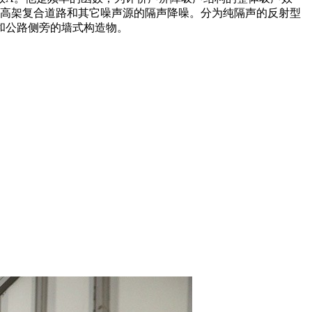
路、高架复合道路和其它噪声源的隔声降噪。分为纯隔声的反射型
和公路侧旁的墙式构造物。