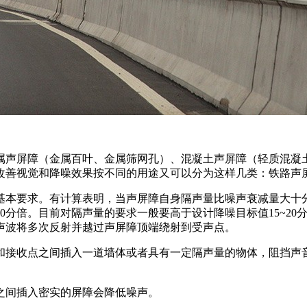
声屏障（金属百叶、金属筛网孔）、混凝土声屏障（轻质混凝土、
改善视觉和降噪效果按不同的用途又可以分为这样几类：铁路声
本要求。有计算表明，当声屏障自身隔声量比噪声衰减量大十分
0分倍。目前对隔声量的要求一般要高于设计降噪目标值15~2
声波将多次反射并越过声屏障顶端绕射到受声点。
和接收点之间插入一道墙体或者具有一定隔声量的物体，阻挡声
之间插入密实的屏障会降低噪声。