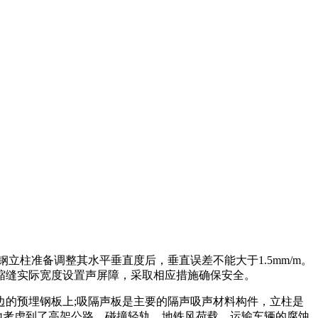
立柱准备调整其水平垂直度后，垂直误差不能大于1.5mm/m。
伸缩缝实际宽度设置声屏障，采取相应措施确保安全。
的预埋钢板上;吸隔声板是主要的隔声吸声材料构件，立柱是
地考虑到了高架公路，碰撞轻轨，地铁风荷载，运输车辆的腐蚀