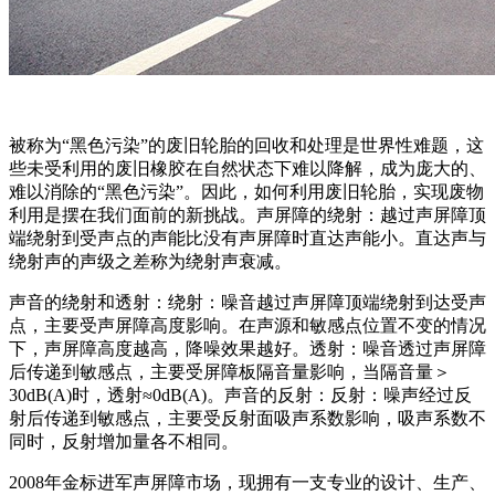
被称为“黑色污染”的废旧轮胎的回收和处理是世界性难题，这
些未受利用的废旧橡胶在自然状态下难以降解，成为庞大的、
难以消除的“黑色污染”。因此，如何利用废旧轮胎，实现废物
利用是摆在我们面前的新挑战。声屏障的绕射：越过声屏障顶
端绕射到受声点的声能比没有声屏障时直达声能小。直达声与
绕射声的声级之差称为绕射声衰减。
声音的绕射和透射：绕射：噪音越过声屏障顶端绕射到达受声
点，主要受声屏障高度影响。在声源和敏感点位置不变的情况
下，声屏障高度越高，降噪效果越好。透射：噪音透过声屏障
后传递到敏感点，主要受屏障板隔音量影响，当隔音量＞
30dB(A)时，透射≈0dB(A)。声音的反射：反射：噪声经过反
射后传递到敏感点，主要受反射面吸声系数影响，吸声系数不
同时，反射增加量各不相同。
2008年金标进军声屏障市场，现拥有一支专业的设计、生产、