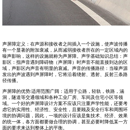
声屏障定义：在声源和接收者之间插入一个设施，使声波传播
有一个显著的附加衰减，从而减弱接收者所在的一定区域内的
噪声影响，这样的设施就称为声屏障。声学基础知识总结：声
影区：指声音遇到障碍物（声屏障）时声音不能直接到达的区
域，声影区内声音有明显的衰减。声音的传播路径：当噪声源
发出的声波遇到声屏障时，它将沿着绕射、透射、反射三条路
径传播。
声屏障的优势:适用范围广阔：适用于公路，轻轨，铁路，涵
洞，隧道等交通领域和各种工业厂房、车间及住宅小区等领
域。一个好的声屏障设计方案不应该只注重声学性能，还要考
虑它的实用性、经济性、安全性，且要顾及安全行车和周围环
境的协调问题，因此，一项的设计应该是集技术、经济、效果
的统一体，各方面都要做合理的协调，甚至必要时降低某一方
面的要求来达到整体上的平衡。