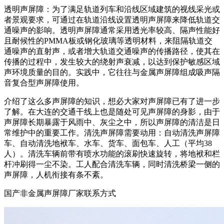
透明声屏障：为了满足轨道列车和沿线区域建筑的视线采光或
者景观要求，可通过在轨道沿线设置透明声屏障来降低轨道交
通噪声的影响。透明声屏障通常采用透光率较高、隔声性能好
且耐候性的PMMA板或钢化玻璃等透明材料，来阻隔轨道交
通噪声的直射声，或者增大轨道交通噪声的传播路径，使其在
传播的过程中，发生较大的绕射声衰减，以达到保护敏感区域
声环境质量的目的。实践中，它往往与金属声屏障组成吸声隔
音复合型声屏障使用。
介绍了这么多声屏障的知识，想必大家对声屏障已有了进一步
了解。在大连的交通干线上也是随处可见声屏障的身影，由于
声屏障长期暴露于风雨中、灰尘之中，所以声屏障的清洁是日
常维护中的重要工作。清洗声屏障需要动用：自动清洗声屏障
车、自动清洗地袱车、水车、货车、面包车、人工（平均38
人）。清洗车辆前带有喷水功能的滚刷快速旋转，将地袱和栏
杆冲刷得一尘不染。工人配合清洗车辆，同时清洗桥梁一侧的
声屏障，人机衔接有条不紊。
国产非金属声屏障厂家联系方式