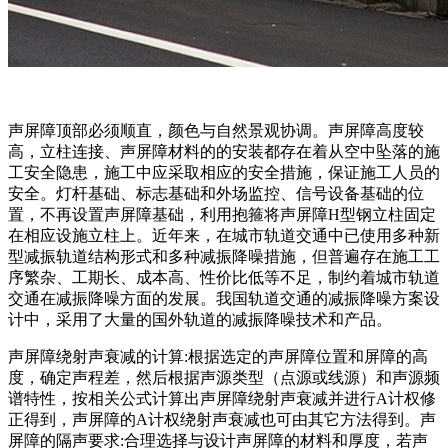
声屏障顶部必须顺直，颜色与自然景观协调。声屏障高度较
高，立柱连接、声屏障材料的的安装都存在着从空中坠落的施
工安全隐患，施工中应采取相应的安全措施，保证施工人员的
安全。灯杆基础、标志基础和外场监控、信号设备基础的位
置，不再设置声屏障基础，利用抱箍将声屏障H型钢立柱固定
在相应设施立柱上。近年来，在城市轨道交通中已使用多种新
型减振轨道结构形式和多种减振降噪措施，但普遍存在施工工
序繁杂、工期长、成本高、性价比低等不足，制约着城市轨道
交通在减振降噪方面的发展。我国轨道交通的减振降噪方案设
计中，采用了大量的国外轨道的减振降噪技术和产品。
声屏障绕射声衰减的计算:根据选定的声屏障位置和屏障的高
度，确定声程差，然后根据声源类型（点源或线源）和声源频
谱特性，按相关公式计算出声屏障绕射声衰减并进行A计权修
正得到，声屏障的A计权绕射声衰减也可由其它方法得到。声
屏障的隔声要求:合理选择与设计声屏障的材料和厚度，若声