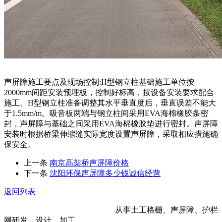
声屏障施工要点及现场控制:H型钢立柱基础施工单位按
2000mm间距安装预埋板，控制好标高，按设备安装要求配合
施工。H型钢立柱准备调整其水平垂直度后，垂直误差不能大
于1.5mm/m。吸音板两端与钢立柱间采用EVA海棉橡胶条密
封，声屏障与基础之间采用EVA海棉橡胶垫进行密封。声屏障
安装时根据桥梁伸缩缝实际宽度设置声屏障，采取相应措施确
保安全。
上一条
南京高架桥声屏障价格
下一条
沈阳环保声屏障多少钱诚信经营
返回列表
河北金标建材科技股份有限公司
从事土工格栅、声屏障、护栏
网研发、设计、加工