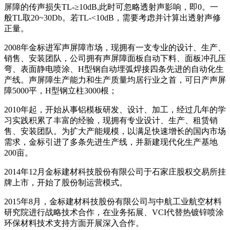
屏障的传声损失TL-≥10dB,此时可忽略透射声影响，即0。一
般TL取20~30Db。若TL-<10dB，需要考虑并计算出透射声修
正量。
2008年金标进军声屏障市场，现拥有一支专业的设计、生产、
销售、安装团队，公司拥有声屏障面板自动下料、面板冲孔压
弯、表面静电喷涂、H型钢自动埋弧焊接四条先进的自动化生
产线。声屏障生产能力和生产质量均居行业之首，可日产声屏
障5000平，H型钢立柱3000根；
2010年起，开始从事铝模板研发、设计、加工，经过几年的学
习实践积累了丰富的经验，现拥有专业设计、生产、租赁销
售、安装团队。为扩大产能规模，以满足快速增长的国内市场
需求，金标引进了多条先进生产线，并新建现代化生产基地
200亩。
2014年12月金标建材科技股份有限公司于石家庄股权交易所挂
牌上市，开始了股份制运营模式。
2015年8月，金标建材科技股份有限公司与中航工业航空材料
研究院进行战略技术合作，在业务拓展、VCI代替热镀锌喷涂
环保材料技术支持方面开展深入合作。