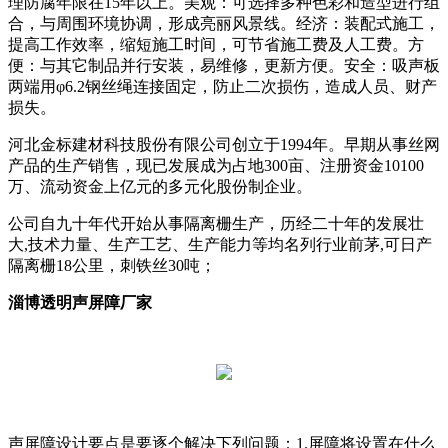
理防腐年限在15年以上。美观：可选择多种色彩和造型进行组
合，与周围环境协调，形成亮丽风景线。经济：装配式施工，
提高工作效率，缩短施工时间，可节省施工费及人工费。方
便：与其它制品并行安装，易维修，更新方便。安全：吸声板
两端用φ6.2钢丝绳连接固定，防止二次损伤，造成人员、财产
损失。
河北金标建材科技股份有限公司创立于1994年。早期从事丝网
产品的生产销售，现已发展成为占地300亩、注册资金10100
万、流动资金上亿元的多元化股份制企业。
公司自九十年代开始从事隔离栅生产，历经二十年的发展壮
大,技术力量、生产工艺、生产能力等均名列行业前茅,可日产
隔离栅18公里，刺铁丝30吨；
淄博透明声屏障厂家
声屏障设计要点是要逐个解决下列问题：1.屏障将设置在什么