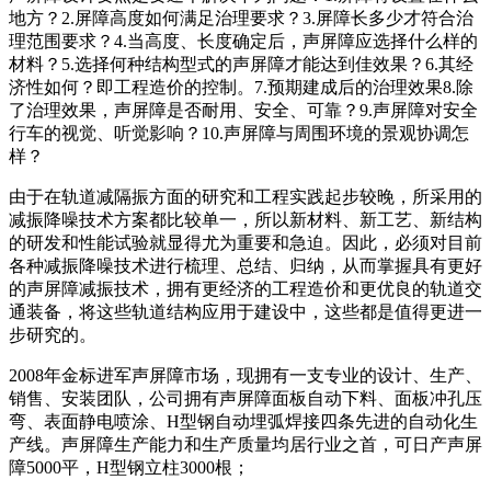
地方？2.屏障高度如何满足治理要求？3.屏障长多少才符合治
理范围要求？4.当高度、长度确定后，声屏障应选择什么样的
材料？5.选择何种结构型式的声屏障才能达到佳效果？6.其经
济性如何？即工程造价的控制。7.预期建成后的治理效果8.除
了治理效果，声屏障是否耐用、安全、可靠？9.声屏障对安全
行车的视觉、听觉影响？10.声屏障与周围环境的景观协调怎
样？
由于在轨道减隔振方面的研究和工程实践起步较晚，所采用的
减振降噪技术方案都比较单一，所以新材料、新工艺、新结构
的研发和性能试验就显得尤为重要和急迫。因此，必须对目前
各种减振降噪技术进行梳理、总结、归纳，从而掌握具有更好
的声屏障减振技术，拥有更经济的工程造价和更优良的轨道交
通装备，将这些轨道结构应用于建设中，这些都是值得更进一
步研究的。
2008年金标进军声屏障市场，现拥有一支专业的设计、生产、
销售、安装团队，公司拥有声屏障面板自动下料、面板冲孔压
弯、表面静电喷涂、H型钢自动埋弧焊接四条先进的自动化生
产线。声屏障生产能力和生产质量均居行业之首，可日产声屏
障5000平，H型钢立柱3000根；