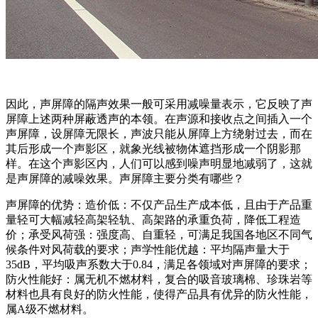
因此，声屏障的隔声效果一般可采用减噪量表示，它反映了声
屏障上述两种屏蔽透声的本领。在声源和接收点之间插入一个
声屏障，设屏障无限长，声波只能从屏障上方绕射过去，而在
其后形成一个声影区，就象光线被物体遮挡形成一个阴影那
样。在这个声影区内，人们可以感到噪声明显地减弱了，这就
是声屏障的减噪效果。声屏障主要分类有哪些？
声屏障的优势：造价低：不仅产品生产成本低，且由于产品重
量轻可大幅减轻高架轻轨、高架路的承重负荷，降低工程造
价；承受风荷强：强度高、自重轻，可满足我国各地区不同气
候条件对风荷载的要求；声学性能优越：平均隔声量大于
35dB，平均吸声系数大于0.84，满足各领域对声屏障的要求；
防火性能好：属无机不燃材料，复合的吸音玻璃棉、珍珠岩等
材料也具有良好的防火性能，使得产品具有优异的防火性能，
属A级不燃材料。