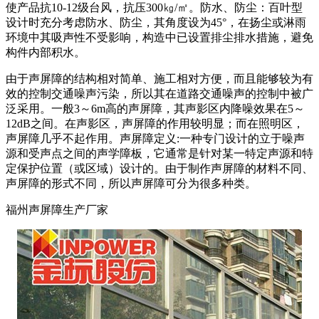
使产品抗10-12级台风，抗压300㎏/㎡。防水、防尘：百叶型
设计时充分考虑防水、防尘，其角度设为45°，在扬尘或淋雨
环境中其吸声性不受影响，构造中已设置排尘排水措施，避免
构件内部积水。
由于声屏障的结构相对简单、施工相对方便，而且能够较为有
效的控制交通噪声污染，所以其在道路交通噪声的控制中被广
泛采用。一般3～6m高的声屏障，其声影区内降噪效果在5～
12dB之间。在声影区，声屏障的作用较明显；而在照明区，
声屏障几乎不起作用。声屏障定义:一种专门设计的立于噪声
源和受声点之间的声学障板，它通常是针对某一特定声源和特
定保护位置（或区域）设计的。由于制作声屏障的材料不同、
声屏障的形式不同，所以声屏障可分为很多种类。
福州声屏障生产厂家