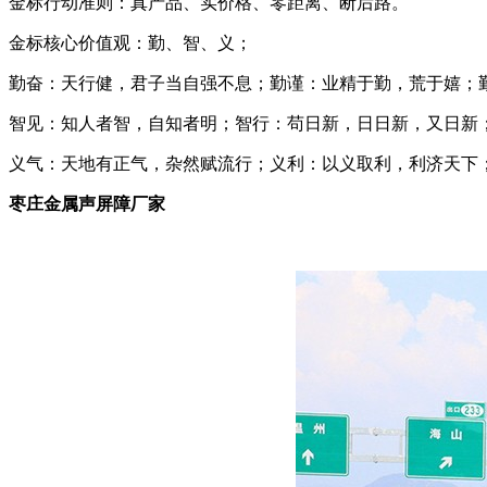
金标行动准则：真产品、实价格、零距离、断后路。
金标核心价值观：勤、智、义；
勤奋：天行健，君子当自强不息；勤谨：业精于勤，荒于嬉；
智见：知人者智，自知者明；智行：苟日新，日日新，又日新
义气：天地有正气，杂然赋流行；义利：以义取利，利济天下
枣庄金属声屏障厂家