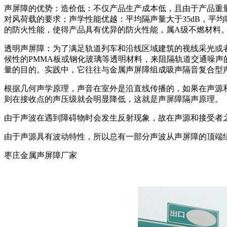
声屏障的优势：造价低：不仅产品生产成本低，且由于产品重
对风荷载的要求；声学性能优越：平均隔声量大于35dB，平
的防火性能，使得产品具有优异的防火性能，属A级不燃材料
透明声屏障：为了满足轨道列车和沿线区域建筑的视线采光或
候性的PMMA板或钢化玻璃等透明材料，来阻隔轨道交通噪
量的目的。实践中，它往往与金属声屏障组成吸声隔音复合型
根据几何声学原理，声音在室外是沿直线传播的，如果在声源
则在接收点的声压级就会明显降低，这就是声屏障隔声原理。
由于声波在遇到障碍物时会发生反射现象，故在声源和接受者
由于声源具有波动特性，所以总有一部分声波从声屏障的顶端
枣庄金属声屏障厂家