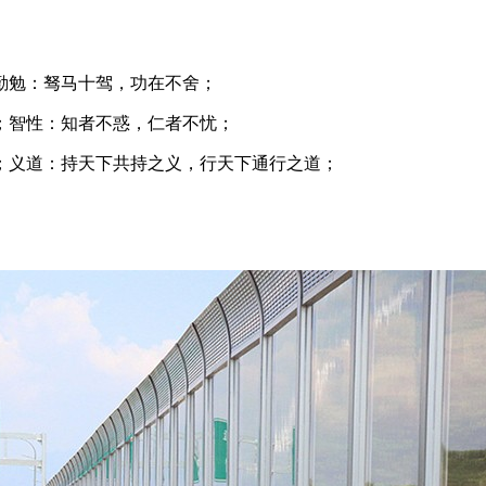
勤勉：驽马十驾，功在不舍；
；智性：知者不惑，仁者不忧；
；义道：持天下共持之义，行天下通行之道；