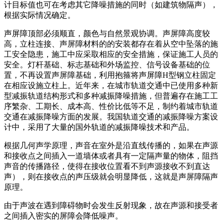
计目标值也可在考虑其它降噪措施的同时（如建筑物隔声），
根据实际情况确定。
声屏障顶部必须顺直，颜色与自然景观协调。声屏障高度较
高，立柱连接、声屏障材料的的安装都存在着从空中坠落的施
工安全隐患，施工中应采取相应的安全措施，保证施工人员的
安全。灯杆基础、标志基础和外场监控、信号设备基础的位
置，不再设置声屏障基础，利用抱箍将声屏障H型钢立柱固定
在相应设施立柱上。近年来，在城市轨道交通中已使用多种新
型减振轨道结构形式和多种减振降噪措施，但普遍存在施工工
序繁杂、工期长、成本高、性价比低等不足，制约着城市轨道
交通在减振降噪方面的发展。我国轨道交通的减振降噪方案设
计中，采用了大量的国外轨道的减振降噪技术和产品。
根据几何声学原理，声音在室外是沿直线传播的，如果在声源
和接收点之间插入一道墙体或者具有一定隔声量的物体，阻挡
声音的传播路径，使得在接收位置看不到声源接收不到直达
声），则在接收点的声压级就会明显降低，这就是声屏障隔声
原理。
由于声波在遇到障碍物时会发生反射现象，故在声源和接受者
之间插入密实的屏障会降低噪声。