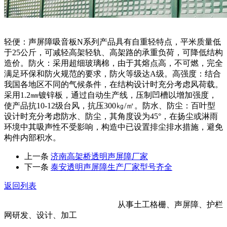
轻便：声屏障吸音板N系列产品具有自重轻特点，平米质量低
于25公斤，可减轻高架轻轨、高架路的承重负荷，可降低结构
造价。防火：采用超细玻璃棉，由于其熔点高，不可燃，完全
满足环保和防火规范的要求，防火等级达A级。高强度：结合
我国各地区不同的气候条件，在结构设计时充分考虑风荷载。
采用1.2㎜镀锌板，通过自动生产线，压制凹槽以增加强度，
使产品抗10-12级台风，抗压300㎏/㎡。防水、防尘：百叶型
设计时充分考虑防水、防尘，其角度设为45°，在扬尘或淋雨
环境中其吸声性不受影响，构造中已设置排尘排水措施，避免
构件内部积水。
上一条
济南高架桥透明声屏障厂家
下一条
泰安透明声屏障生产厂家型号齐全
返回列表
河北金标建材科技股份有限公司
从事土工格栅、声屏障、护栏
网研发、设计、加工