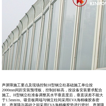
声屏障施工要点及现场控制:H型钢立柱基础施工单位按
2000mm间距安装预埋板，控制好标高，按设备安装要求配合
施工。H型钢立柱准备调整其水平垂直度后，垂直误差不能大
于1.5mm/m。吸音板两端与钢立柱间采用EVA海棉橡胶条密
封，声屏障与基础之间采用EVA海棉橡胶垫进行密封。声屏障