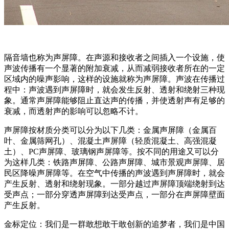
隔音墙也称为声屏障。在声源和接收者之间插入一个设施，使
声波传播有一个显著的附加衰减，从而减弱接收者所在的一定
区域内的噪声影响，这样的设施就称为声屏障。声波在传播过
程中：声波遇到声屏障时，就会发生反射、透射和绕射三种现
象。通常声屏障能够阻止直达声的传播，并使透射声有足够的
衰减，而透射声的影响可以忽略不计。
声屏障按材质分类可以分为以下几类：金属声屏障（金属百
叶、金属筛网孔）、混凝土声屏障（轻质混凝土、高强混凝
土）、PC声屏障、玻璃钢声屏障等。按不同的用途又可以分
为这样几类：铁路声屏障、公路声屏障、城市景观声屏障、居
民区降噪声屏障等。在空气中传播的声波遇到声屏障时，就会
产生反射、透射和绕射现象。一部分越过声屏障顶端绕射到达
受声点；一部分穿透声屏障到达受声点，一部分在声屏障壁面
产生反射。
金标定位：我们是一群敢想敢干敢创新的追梦者，我们是中国