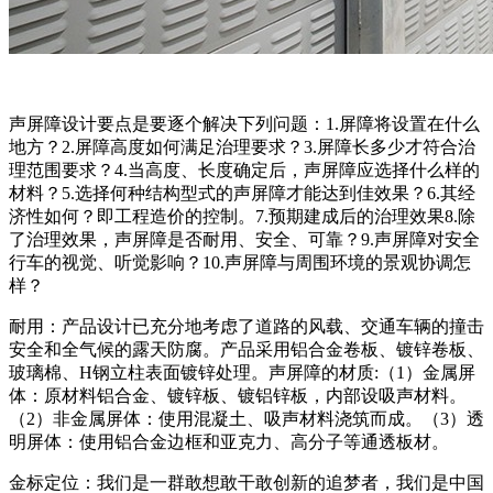
声屏障设计要点是要逐个解决下列问题：1.屏障将设置在什么
地方？2.屏障高度如何满足治理要求？3.屏障长多少才符合治
理范围要求？4.当高度、长度确定后，声屏障应选择什么样的
材料？5.选择何种结构型式的声屏障才能达到佳效果？6.其经
济性如何？即工程造价的控制。7.预期建成后的治理效果8.除
了治理效果，声屏障是否耐用、安全、可靠？9.声屏障对安全
行车的视觉、听觉影响？10.声屏障与周围环境的景观协调怎
样？
耐用：产品设计已充分地考虑了道路的风载、交通车辆的撞击
安全和全气候的露天防腐。产品采用铝合金卷板、镀锌卷板、
玻璃棉、H钢立柱表面镀锌处理。声屏障的材质:（1）金属屏
体：原材料铝合金、镀锌板、镀铝锌板，内部设吸声材料。
（2）非金属屏体：使用混凝土、吸声材料浇筑而成。（3）透
明屏体：使用铝合金边框和亚克力、高分子等通透板材。
金标定位：我们是一群敢想敢干敢创新的追梦者，我们是中国