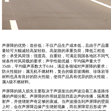
声屏障的优势：造价低：不仅产品生产成本低，且由于产品重
量轻可大幅减轻高架轻轨、高架路的承重负荷，降低工程造
价；承受风荷强：强度高、自重轻，可满足我国各地区不同气
候条件对风荷载的要求；声学性能优越：平均隔声量大于
35dB，平均吸声系数大于0.84，满足各领域对声屏障的要求；
防火性能好：属无机不燃材料，复合的吸音玻璃棉、珍珠岩等
材料也具有良好的防火性能，使得产品具有优异的防火性能，
属A级不燃材料。
声屏障的插入损失主要取决于声源发出的声波沿着三条道路传
播的声能分配。声屏障的作用就是阻挡直达声的传播，隔离透
射声，并使绕射声有足够的衰减。当声波撞击到声屏障的壁面
上时，会在声屏障边缘产生绕射现象，而在屏障背后形成“声