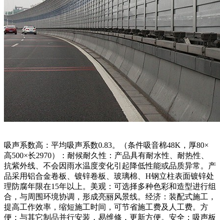
吸声系数高：平均吸声系数0.83。（条件吸音棉48K，厚80×
高500×长2970）：耐候耐久性：产品具有耐水性、耐热性、
抗紫外线、不会因雨水温度变化引起降低性能或品质异常。产
品采用铝合金卷板、镀锌卷板、玻璃棉、H钢立柱表面镀锌处
理防腐年限在15年以上。美观：可选择多种色彩和造型进行组
合，与周围环境协调，形成亮丽风景线。经济：装配式施工，
提高工作效率，缩短施工时间，可节省施工费及人工费。方
便：与其它制品并行安装，易维修，更新方便。安全：吸声板