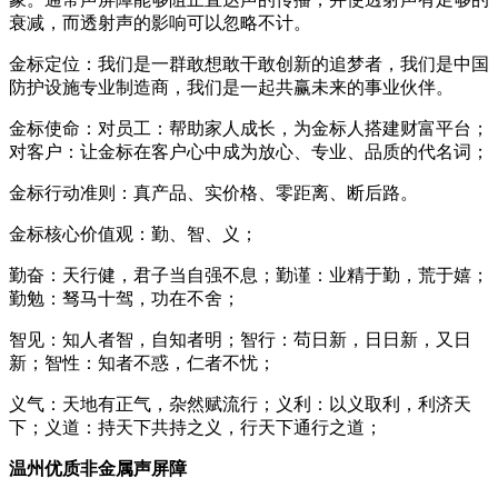
衰减，而透射声的影响可以忽略不计。
金标定位：我们是一群敢想敢干敢创新的追梦者，我们是中国
防护设施专业制造商，我们是一起共赢未来的事业伙伴。
金标使命：对员工：帮助家人成长，为金标人搭建财富平台；
对客户：让金标在客户心中成为放心、专业、品质的代名词；
金标行动准则：真产品、实价格、零距离、断后路。
金标核心价值观：勤、智、义；
勤奋：天行健，君子当自强不息；勤谨：业精于勤，荒于嬉；
勤勉：驽马十驾，功在不舍；
智见：知人者智，自知者明；智行：苟日新，日日新，又日
新；智性：知者不惑，仁者不忧；
义气：天地有正气，杂然赋流行；义利：以义取利，利济天
下；义道：持天下共持之义，行天下通行之道；
温州优质非金属声屏障