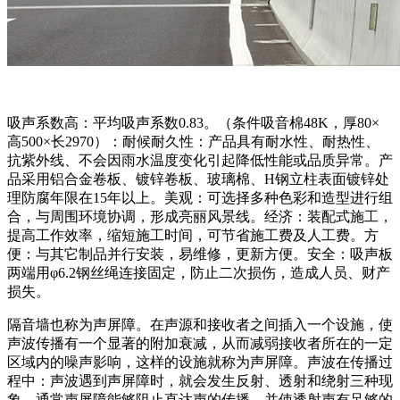
吸声系数高：平均吸声系数0.83。（条件吸音棉48K，厚80×
高500×长2970）：耐候耐久性：产品具有耐水性、耐热性、
抗紫外线、不会因雨水温度变化引起降低性能或品质异常。产
品采用铝合金卷板、镀锌卷板、玻璃棉、H钢立柱表面镀锌处
理防腐年限在15年以上。美观：可选择多种色彩和造型进行组
合，与周围环境协调，形成亮丽风景线。经济：装配式施工，
提高工作效率，缩短施工时间，可节省施工费及人工费。方
便：与其它制品并行安装，易维修，更新方便。安全：吸声板
两端用φ6.2钢丝绳连接固定，防止二次损伤，造成人员、财产
损失。
隔音墙也称为声屏障。在声源和接收者之间插入一个设施，使
声波传播有一个显著的附加衰减，从而减弱接收者所在的一定
区域内的噪声影响，这样的设施就称为声屏障。声波在传播过
程中：声波遇到声屏障时，就会发生反射、透射和绕射三种现
象。通常声屏障能够阻止直达声的传播，并使透射声有足够的