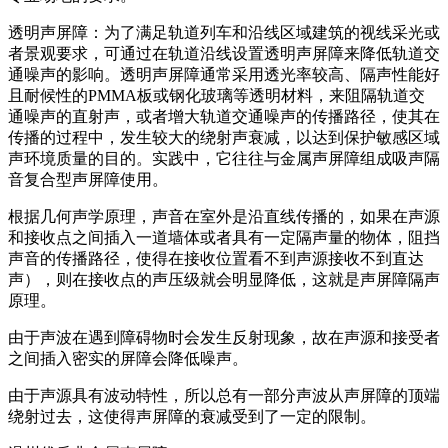
透明声屏障：为了满足轨道列车和沿线区域建筑的视线采光或
者景观要求，可通过在轨道沿线设置透明声屏障来降低轨道交
通噪声的影响。透明声屏障通常采用透光率较高、隔声性能好
且耐候性的PMMA板或钢化玻璃等透明材料，来阻隔轨道交
通噪声的直射声，或者增大轨道交通噪声的传播路径，使其在
传播的过程中，发生较大的绕射声衰减，以达到保护敏感区域
声环境质量的目的。实践中，它往往与金属声屏障组成吸声隔
音复合型声屏障使用。
根据几何声学原理，声音在室外是沿直线传播的，如果在声源
和接收点之间插入一道墙体或者具有一定隔声量的物体，阻挡
声音的传播路径，使得在接收位置看不到声源接收不到直达
声），则在接收点的声压级就会明显降低，这就是声屏障隔声
原理。
由于声波在遇到障碍物时会发生反射现象，故在声源和接受者
之间插入密实的屏障会降低噪声。
由于声源具有波动特性，所以总有一部分声波从声屏障的顶端
绕射过去，这使得声屏障的衰减受到了一定的限制。