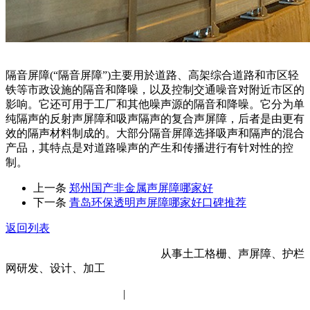
隔音屏障(“隔音屏障”)主要用於道路、高架综合道路和市区轻
铁等市政设施的隔音和降噪，以及控制交通噪音对附近市区的
影响。它还可用于工厂和其他噪声源的隔音和降噪。它分为单
纯隔声的反射声屏障和吸声隔声的复合声屏障，后者是由更有
效的隔声材料制成的。大部分隔音屏障选择吸声和隔声的混合
产品，其特点是对道路噪声的产生和传播进行有针对性的控
制。
上一条
郑州国产非金属声屏障哪家好
下一条
青岛环保透明声屏障哪家好口碑推荐
返回列表
河北金标建材科技股份有限公司
从事土工格栅、声屏障、护栏
网研发、设计、加工
冀ICP备14012472号-11
|
网站地图
XML地图