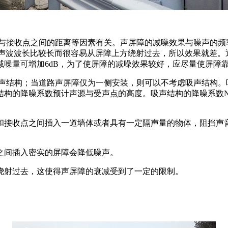
收点之间的距离等因素有关。声屏障的减噪效果与噪声的频率成分关
声波波长比较长而很容易从屏障上方绕射过去，所以效果就差。通
噪量可增加6dB，为了使屏障的减噪效果较好，应尽量使屏障
吸声结构；当道路声屏障仅为一侧安装，则可以不考虑吸声结构。
构的降噪系数预计声源与受声点的高度。吸声结构的降噪系数NR
和接收点之间插入一道墙体或者具有一定隔声量的物体，阻挡声
之间插入密实的屏障会降低噪声。
绕射过去，这使得声屏障的衰减受到了一定的限制。