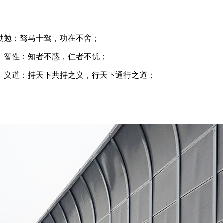
勤勉：驽马十驾，功在不舍；
；智性：知者不惑，仁者不忧；
；义道：持天下共持之义，行天下通行之道；