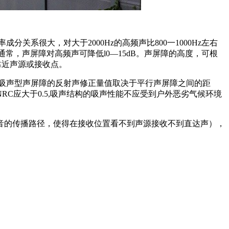
系很大，对大于2000Hz的高频声比800一1000Hz左右
常，声屏障对高频声可降低l0—15dB。声屏障的高度，可根
靠近声源或接收点。
吸声型声屏障的反射声修正量值取决于平行声屏障之间的距
C应大于0.5,吸声结构的吸声性能不应受到户外恶劣气候环境
音的传播路径，使得在接收位置看不到声源接收不到直达声），