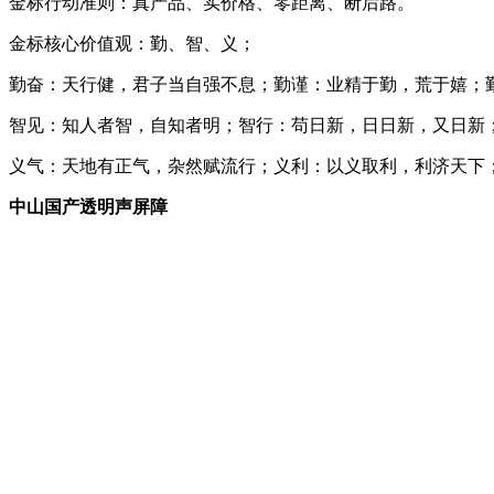
金标行动准则：真产品、实价格、零距离、断后路。
金标核心价值观：勤、智、义；
勤奋：天行健，君子当自强不息；勤谨：业精于勤，荒于嬉；
智见：知人者智，自知者明；智行：苟日新，日日新，又日新
义气：天地有正气，杂然赋流行；义利：以义取利，利济天下
中山国产透明声屏障