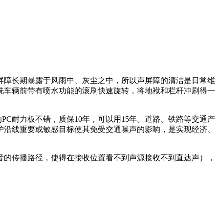
屏障长期暴露于风雨中、灰尘之中，所以声屏障的清洁是日常维
洗车辆前带有喷水功能的滚刷快速旋转，将地袱和栏杆冲刷得一
C耐力板不错，质保10年，可以用15年。道路、铁路等交通产
护沿线重要或敏感目标使其免受交通噪声的影响，是实现经济、
音的传播路径，使得在接收位置看不到声源接收不到直达声），