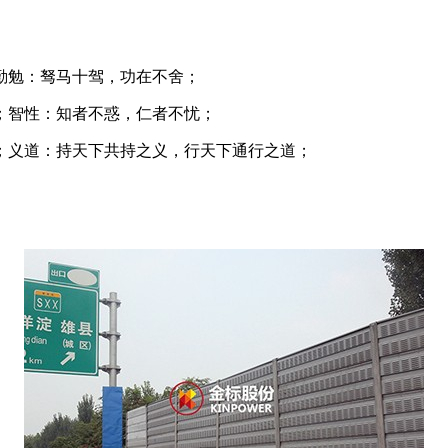
勤勉：驽马十驾，功在不舍；
；智性：知者不惑，仁者不忧；
；义道：持天下共持之义，行天下通行之道；