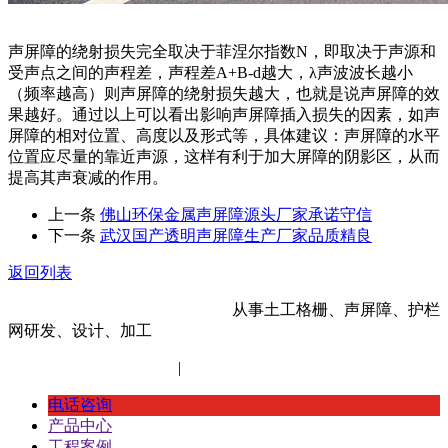
声屏障的绕射损失完全取决于菲涅尔指数N，即取决于声源和
受声点之间的声程差，声程差A+B-d越大，λ声波波长越小
（频率越高）则声屏障的绕射损失越大，也就是说声屏障的效
果越好。通过以上可以看出影响声屏障插入损失的因素，如声
屏障的相对位置、高度以及形式等，具体建议：声屏障的水平
位置应尽量的靠近声源，这样有利于加大屏障的阴影区，从而
提高其声衰减的作用。
上一条
佛山环保金属声屏障源头厂家承诺守信
下一条
武汉国产透明声屏障生产厂家品质精良
返回列表
河北金标建材科技股份有限公司
从事土工格栅、声屏障、护栏
网研发、设计、加工
冀ICP备14012472号-11
|
网站地图
XML地图
电话咨询
产品中心
工程案例