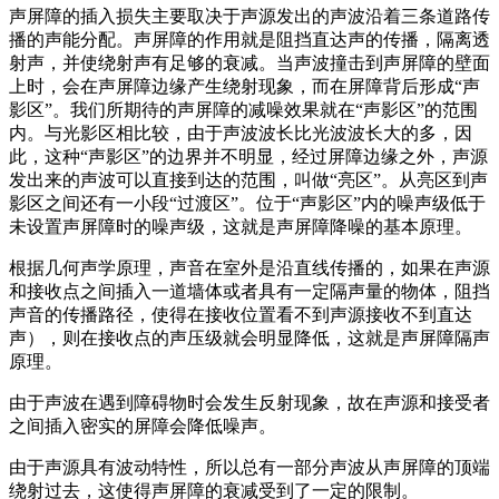
声屏障的插入损失主要取决于声源发出的声波沿着三条道路传
播的声能分配。声屏障的作用就是阻挡直达声的传播，隔离透
射声，并使绕射声有足够的衰减。当声波撞击到声屏障的壁面
上时，会在声屏障边缘产生绕射现象，而在屏障背后形成“声
影区”。我们所期待的声屏障的减噪效果就在“声影区”的范围
内。与光影区相比较，由于声波波长比光波波长大的多，因
此，这种“声影区”的边界并不明显，经过屏障边缘之外，声源
发出来的声波可以直接到达的范围，叫做“亮区”。从亮区到声
影区之间还有一小段“过渡区”。位于“声影区”内的噪声级低于
未设置声屏障时的噪声级，这就是声屏障降噪的基本原理。
根据几何声学原理，声音在室外是沿直线传播的，如果在声源
和接收点之间插入一道墙体或者具有一定隔声量的物体，阻挡
声音的传播路径，使得在接收位置看不到声源接收不到直达
声），则在接收点的声压级就会明显降低，这就是声屏障隔声
原理。
由于声波在遇到障碍物时会发生反射现象，故在声源和接受者
之间插入密实的屏障会降低噪声。
由于声源具有波动特性，所以总有一部分声波从声屏障的顶端
绕射过去，这使得声屏障的衰减受到了一定的限制。