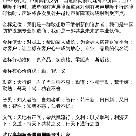
15~20分贝。声屏障的反射：当道路两侧均建有声屏障，且声
屏障平行时。或单侧有声屏障而道路对侧有与声屏障平行的障
碍物时，声波将多次反射并越过声屏障顶端绕射到受声点。
金标定位：我们是一群敢想敢干敢创新的追梦者，我们是中国
防护设施专业制造商，我们是一起共赢未来的事业伙伴。
金标使命：对员工：帮助家人成长，为金标人搭建财富平台；
对客户：让金标在客户心中成为放心、专业、品质的代名词；
金标行动准则：真产品、实价格、零距离、断后路。
金标核心价值观：勤、智、义；
勤奋：天行健，君子当自强不息；勤谨：业精于勤，荒于嬉；
勤勉：驽马十驾，功在不舍；
智见：知人者智，自知者明；智行：苟日新，日日新，又日
新；智性：知者不惑，仁者不忧；
义气：天地有正气，杂然赋流行；义利：以义取利，利济天
下；义道：持天下共持之义，行天下通行之道；
武汉高架桥金属声屏障源头厂家