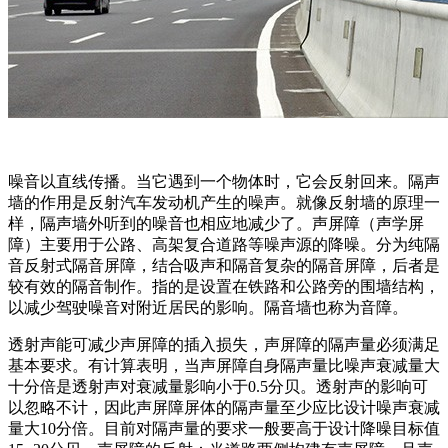
噪音以直线传播。当它遇到一个物体时，它会反射回来。隔声
墙的作用是反射汽车发动机产生的噪声。就像反射墙的原理一
样，隔声墙外听到的噪音也相应地减少了。声屏障（声学屏
障）主要用于公路、高架复合道路等噪声源的降噪。分为纯隔
音反射式隔音屏障，结合吸声和隔音复杂的隔音屏障，后者是
较有效的隔音制作。指的是设置在铁路和公路旁的围墙结构，
以减少驾驶噪音对附近居民的影响。隔音墙也称为音障。
透射声能可减少声屏障的插入损失，声屏障的隔声量必须满足
基本要求。有计算表明，当声屏障自身隔声量比噪声衰减量大
十分倍是透射声对衰减量影响小于0.5分贝。透射声的影响可
以忽略不计，因此声屏障屏体的隔声量至少应比设计噪声衰减
量大10分倍。目前对隔声量的要求一般要高于设计降噪目标值