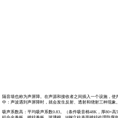
隔音墙也称为声屏障。在声源和接收者之间插入一个设施，使
中：声波遇到声屏障时，就会发生反射、透射和绕射三种现象
吸声系数高：平均吸声系数0.83。（条件吸音棉48K，厚80
铝合金卷板、镀锌卷板、玻璃棉、H钢立柱表面镀锌处理防腐