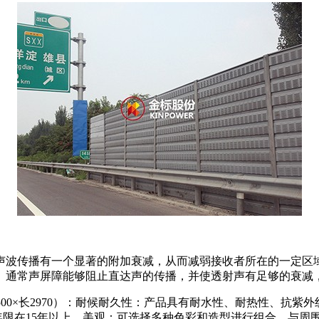
声波传播有一个显著的附加衰减，从而减弱接收者所在的一定区
。通常声屏障能够阻止直达声的传播，并使透射声有足够的衰减
×高500×长2970）：耐候耐久性：产品具有耐水性、耐热性、
年限在15年以上。美观：可选择多种色彩和造型进行组合，与周