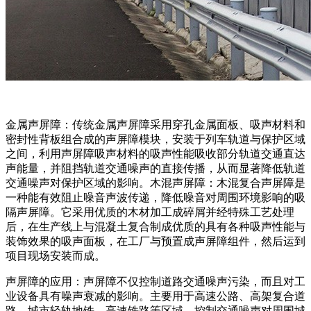
金属声屏障：传统金属声屏障采用穿孔金属面板、吸声材料和
密封性背板组合成的声屏障模块，安装于列车轨道与保护区域
之间，利用声屏障吸声材料的吸声性能吸收部分轨道交通直达
声能量，并阻挡轨道交通噪声的直接传播，从而显著降低轨道
交通噪声对保护区域的影响。木混声屏障：木混复合声屏障是
一种能有效阻止噪音声波传递，降低噪音对周围环境影响的吸
隔声屏障。它采用优质的木材加工成碎屑并经特殊工艺处理
后，在生产线上与混凝土复合制成优质的具有各种吸声性能与
装饰效果的吸声面板，在工厂与预置成声屏障组件，然后运到
项目现场安装而成。
声屏障的应用：声屏障不仅控制道路交通噪声污染，而且对工
业设备具有噪声衰减的影响。主要用于高速公路、高架复合道
路、城市轻轨地铁、高速铁路等区域，控制交通噪声对周围城