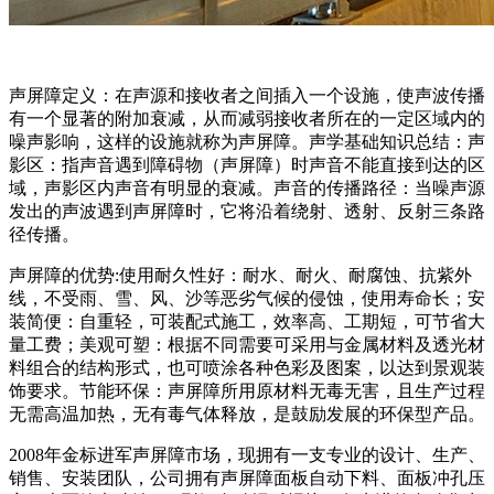
声屏障定义：在声源和接收者之间插入一个设施，使声波传播
有一个显著的附加衰减，从而减弱接收者所在的一定区域内的
噪声影响，这样的设施就称为声屏障。声学基础知识总结：声
影区：指声音遇到障碍物（声屏障）时声音不能直接到达的区
域，声影区内声音有明显的衰减。声音的传播路径：当噪声源
发出的声波遇到声屏障时，它将沿着绕射、透射、反射三条路
径传播。
声屏障的优势:使用耐久性好：耐水、耐火、耐腐蚀、抗紫外
线，不受雨、雪、风、沙等恶劣气候的侵蚀，使用寿命长；安
装简便：自重轻，可装配式施工，效率高、工期短，可节省大
量工费；美观可塑：根据不同需要可采用与金属材料及透光材
料组合的结构形式，也可喷涂各种色彩及图案，以达到景观装
饰要求。节能环保：声屏障所用原材料无毒无害，且生产过程
无需高温加热，无有毒气体释放，是鼓励发展的环保型产品。
2008年金标进军声屏障市场，现拥有一支专业的设计、生产、
销售、安装团队，公司拥有声屏障面板自动下料、面板冲孔压