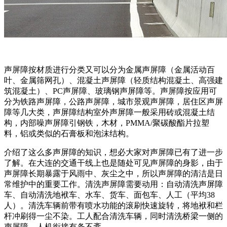
声屏障按材质进行分类又可以分为金属声屏障（金属活动百
叶、金属筛网孔）、混凝土声屏障（轻质结构混凝土、高强建
筑混凝土）、PC声屏障、玻璃钢声屏障等。声屏障按应用可
分为铁路声屏障，公路声屏障，城市景观声屏障，居住区声屏
障等几大类，声屏障结构室外声屏障一般采用砖或混凝土结
构，内部噪声屏障引钢铁，木材，PMMA/聚碳酸酯片拉塑
料，铝或类似的石膏板和泡沫结构。
介绍了这么多声屏障的知识，想必大家对声屏障已有了进一步
了解。在大连的交通干线上也是随处可见声屏障的身影，由于
声屏障长期暴露于风雨中、灰尘之中，所以声屏障的清洁是日
常维护中的重要工作。清洗声屏障需要动用：自动清洗声屏障
车、自动清洗地袱车、水车、货车、面包车、人工（平均38
人）。清洗车辆前带有喷水功能的滚刷快速旋转，将地袱和栏
杆冲刷得一尘不染。工人配合清洗车辆，同时清洗桥梁一侧的
声屏障，人机衔接有条不紊。