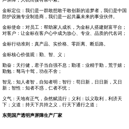
金标定位：我们是一群敢想敢干敢创新的追梦者，我们是中国
防护设施专业制造商，我们是一起共赢未来的事业伙伴。
金标使命：对员工：帮助家人成长，为金标人搭建财富平台；
对客户：让金标在客户心中成为放心、专业、品质的代名词；
金标行动准则：真产品、实价格、零距离、断后路。
金标核心价值观：勤、智、义；
勤奋：天行健，君子当自强不息；勤谨：业精于勤，荒于嬉；
勤勉：驽马十驾，功在不舍；
智见：知人者智，自知者明；智行：苟日新，日日新，又日
新；智性：知者不惑，仁者不忧；
义气：天地有正气，杂然赋流行；义利：以义取利，利济天
下；义道：持天下共持之义，行天下通行之道；
东莞国产透明声屏障生产厂家