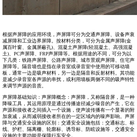
根据声屏障的应用环境，声屏障可分为交通声屏障、设备声衰
减屏障和工业边界屏障。按材料分类，可分为金属声屏障(金
属百叶窗、金属屏蔽孔)、混凝土声屏障(轻混凝土、高强混凝
土)、PC声屏障、FRP声屏障等。根据用途的不同，可分为以
下几类：铁路声屏障、公路声屏障、城市景观声屏障、住宅声
屏障等。隔音墙也是指在录音室或录音室中使用的可移动墙
板，通常一边是吸声材料，另一边是隔音和反射材料。其功能
是减少录音室各声源的串扰，或利用墙板两侧不同的吸声特性
来调节声源的音质。
声屏障基础知识：声屏障概念：声屏障，又称隔音屏，是一种
降噪工具，其运用原理是通过传播途径减少噪音的产生，它在
声源和接收者之间插入一个设施，使声波传播有一个显著的附
加衰减，从而减弱接收者所在的一定区域内的噪声影响。声屏
障与交通安全设施的区别：交通安全设施包括：交通标志、标
线、护栏、隔离栅、轮廓标、诱导标、防眩设施等，交通安全
设施的主要功能是保障行车安全。