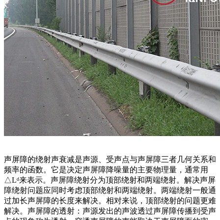
声屏障的绕射声衰减是声源、受声点与声屏障三者几何关系和
频率的函数。它是决定声屏障降噪量的主要物理量，通常用
△Lᵈ来表示。声屏障绕射分为顶部绕射和两端绕射。解决声屏
障绕射问题应同时考虑顶部绕射和两端绕射。两端绕射一般通
过加长声屏障的长度来解决。相对来说，顶部绕射的问题更难
解决。声屏障的透射：声源发出的声波透过声屏障传播到受声