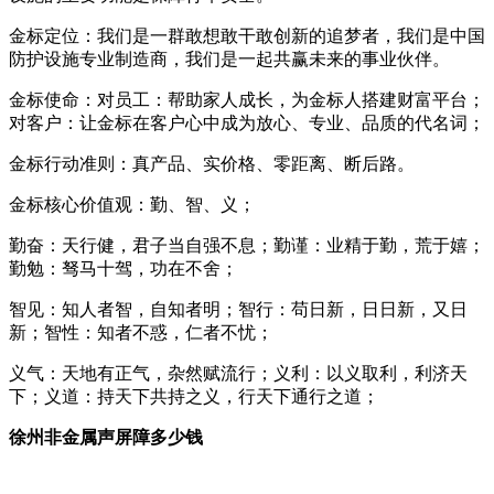
金标定位：我们是一群敢想敢干敢创新的追梦者，我们是中国
防护设施专业制造商，我们是一起共赢未来的事业伙伴。
金标使命：对员工：帮助家人成长，为金标人搭建财富平台；
对客户：让金标在客户心中成为放心、专业、品质的代名词；
金标行动准则：真产品、实价格、零距离、断后路。
金标核心价值观：勤、智、义；
勤奋：天行健，君子当自强不息；勤谨：业精于勤，荒于嬉；
勤勉：驽马十驾，功在不舍；
智见：知人者智，自知者明；智行：苟日新，日日新，又日
新；智性：知者不惑，仁者不忧；
义气：天地有正气，杂然赋流行；义利：以义取利，利济天
下；义道：持天下共持之义，行天下通行之道；
徐州非金属声屏障多少钱