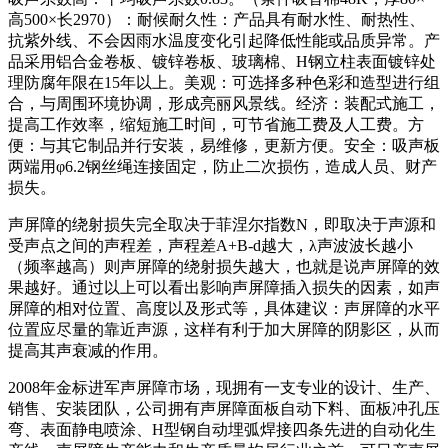
高500×长2970）：耐候耐久性：产品具有耐水性、耐热性、
抗紫外线、不会因雨水温度变化引起降低性能或品质异常。产
品采用铝合金卷板、镀锌卷板、玻璃棉、H钢立柱表面镀锌处
理防腐年限在15年以上。美观：可选择多种色彩和造型进行组
合，与周围环境协调，形成亮丽风景线。经济：装配式施工，
提高工作效率，缩短施工时间，可节省施工费及人工费。方
便：与其它制品并行安装，易维修，更新方便。安全：吸声板
两端用φ6.2钢丝绳连接固定，防止二次损伤，造成人员、财产
损失。
声屏障的绕射损失完全取决于菲涅尔指数N，即取决于声源和
受声点之间的声程差，声程差A+B-d越大，λ声波波长越小
（频率越高）则声屏障的绕射损失越大，也就是说声屏障的效
果越好。通过以上可以看出影响声屏障插入损失的因素，如声
屏障的相对位置、高度以及形式等，具体建议：声屏障的水平
位置应尽量的靠近声源，这样有利于加大屏障的阴影区，从而
提高其声衰减的作用。
2008年金标进军声屏障市场，现拥有一支专业的设计、生产、
销售、安装团队，公司拥有声屏障面板自动下料、面板冲孔压
弯、表面静电喷涂、H型钢自动埋弧焊接四条先进的自动化生