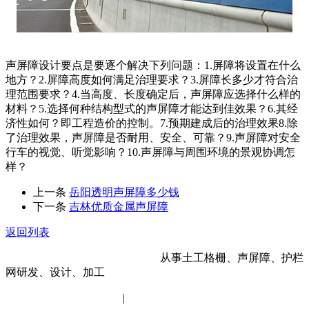
声屏障设计要点是要逐个解决下列问题：1.屏障将设置在什么
地方？2.屏障高度如何满足治理要求？3.屏障长多少才符合治
理范围要求？4.当高度、长度确定后，声屏障应选择什么样的
材料？5.选择何种结构型式的声屏障才能达到佳效果？6.其经
济性如何？即工程造价的控制。7.预期建成后的治理效果8.除
了治理效果，声屏障是否耐用、安全、可靠？9.声屏障对安全
行车的视觉、听觉影响？10.声屏障与周围环境的景观协调怎
样？
上一条
岳阳透明声屏障多少钱
下一条
吉林优质金属声屏障
返回列表
河北金标建材科技股份有限公司
从事土工格栅、声屏障、护栏
网研发、设计、加工
冀ICP备14012472号-11
|
网站地图
XML地图