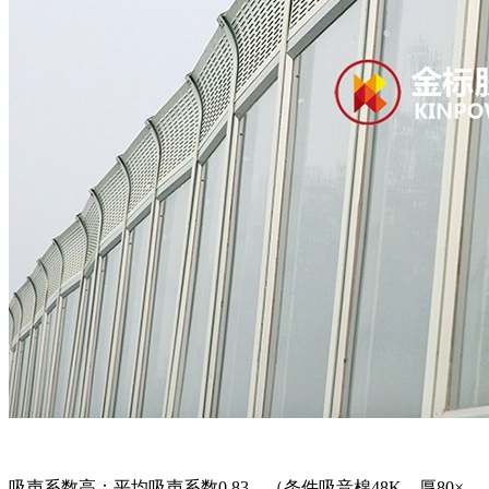
吸声系数高：平均吸声系数0.83。（条件吸音棉48K，厚80×