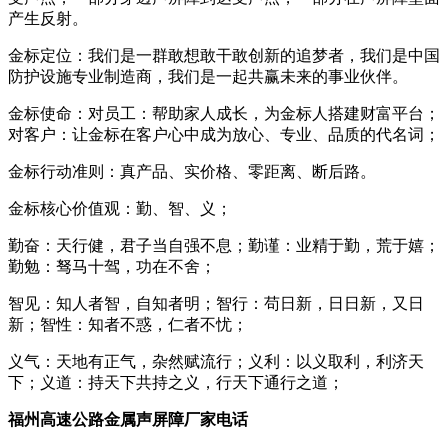
产生反射。
金标定位：我们是一群敢想敢干敢创新的追梦者，我们是中国
防护设施专业制造商，我们是一起共赢未来的事业伙伴。
金标使命：对员工：帮助家人成长，为金标人搭建财富平台；
对客户：让金标在客户心中成为放心、专业、品质的代名词；
金标行动准则：真产品、实价格、零距离、断后路。
金标核心价值观：勤、智、义；
勤奋：天行健，君子当自强不息；勤谨：业精于勤，荒于嬉；
勤勉：驽马十驾，功在不舍；
智见：知人者智，自知者明；智行：苟日新，日日新，又日
新；智性：知者不惑，仁者不忧；
义气：天地有正气，杂然赋流行；义利：以义取利，利济天
下；义道：持天下共持之义，行天下通行之道；
福州高速公路金属声屏障厂家电话