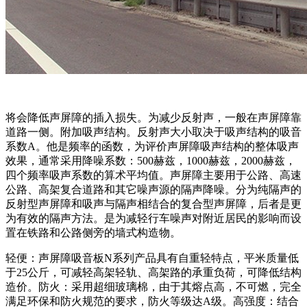
将会降低声屏障的插入损失。为减少反射声，一般在声屏障靠
道路一侧。附加吸声结构。反射声大小取决于吸声结构的吸音
系数A。他是频率的函数，为评价声屏障吸声结构的整体吸声
效果，通常采用降噪系数：500赫兹，1000赫兹，2000赫兹，
四个频率吸声系数的算术平均值。声屏障主要用于公路、高速
公路、高架复合道路和其它噪声源的隔声降噪。分为纯隔声的
反射型声屏障和吸声与隔声相结合的复合型声屏障，后者是更
为有效的隔声方法。是为减轻行车噪声对附近居民的影响而设
置在铁路和公路侧旁的墙式构造物。
轻便：声屏障吸音板N系列产品具有自重轻特点，平米质量低
于25公斤，可减轻高架轻轨、高架路的承重负荷，可降低结构
造价。防火：采用超细玻璃棉，由于其熔点高，不可燃，完全
满足环保和防火规范的要求，防火等级达A级。高强度：结合