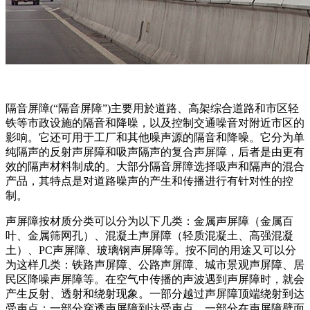
隔音屏障(“隔音屏障”)主要用於道路、高架综合道路和市区轻
铁等市政设施的隔音和降噪，以及控制交通噪音对附近市区的
影响。它还可用于工厂和其他噪声源的隔音和降噪。它分为单
纯隔声的反射声屏障和吸声隔声的复合声屏障，后者是由更有
效的隔声材料制成的。大部分隔音屏障选择吸声和隔声的混合
产品，其特点是对道路噪声的产生和传播进行有针对性的控
制。
声屏障按材质分类可以分为以下几类：金属声屏障（金属百
叶、金属筛网孔）、混凝土声屏障（轻质混凝土、高强混凝
土）、PC声屏障、玻璃钢声屏障等。按不同的用途又可以分
为这样几类：铁路声屏障、公路声屏障、城市景观声屏障、居
民区降噪声屏障等。在空气中传播的声波遇到声屏障时，就会
产生反射、透射和绕射现象。一部分越过声屏障顶端绕射到达
受声点；一部分穿透声屏障到达受声点，一部分在声屏障壁面