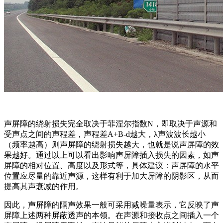
声屏障的绕射损失完全取决于菲涅尔指数N，即取决于声源和
受声点之间的声程差，声程差A+B-d越大，λ声波波长越小
（频率越高）则声屏障的绕射损失越大，也就是说声屏障的效
果越好。通过以上可以看出影响声屏障插入损失的因素，如声
屏障的相对位置、高度以及形式等，具体建议：声屏障的水平
位置应尽量的靠近声源，这样有利于加大屏障的阴影区，从而
提高其声衰减的作用。
因此，声屏障的隔声效果一般可采用减噪量表示，它反映了声
屏障上述两种屏蔽透声的本领。在声源和接收点之间插入一个