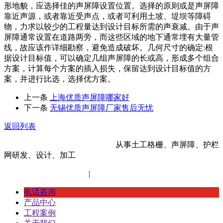
形地貌，应选择佳的声屏障设置位置。选择的原则或是声屏障
靠近声源，或者靠近受声点，或者可利用土坡、堤坝等障碍
物，力求以较少的工程量达到设计目标所需的声衰减。由于声
屏障通常设置在道路两旁，而这些区域的地下通常埋有大量管
线，故应该作详细勘察，避免造成破坏。几何尺寸的确定:根
据设计目标值，可以确定几组声屏障的长或高，形成多个组合
方案，计算每个方案的插入损失，保留达到设计目标值的方
案，并进行比选，选择优方案。
上一条
上海优质声屏障哪家好
下一条
无锡优质声屏障厂家售后无忧
返回列表
河北金标建材科技股份有限公司
从事土工格栅、声屏障、护栏
网研发、设计、加工
冀ICP备14012472号-11
|
网站地图
XML地图
电话咨询
产品中心
工程案例