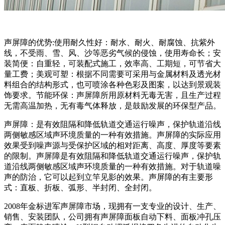
声屏障的优势:使用耐久性好：耐水、耐火、耐腐蚀、抗紫外
线，不受雨、雪、风、沙等恶劣气候的侵蚀，使用寿命长；安
装简便：自重轻，可装配式施工，效率高、工期短，可节省大
量工费；美观可塑：根据不同需要可采用与金属材料及透光材
料组合的结构形式，也可喷涂各种色彩及图案，以达到景观装
饰要求。节能环保：声屏障所用原材料无毒无害，且生产过程
无需高温加热，无有毒气体释放，是鼓励发展的环保型产品。
声屏障：是有效阻隔和降低轨道交通运行噪声，保护轨道沿线
两侧敏感区域声环境质量的一种有效措施。声屏障的实际应用
效果受到噪声源与受保护区域的相对距离、高度、厚度等要素
的限制。声屏障是有效阻隔和降低轨道交通运行噪声，保护轨
道沿线两侧敏感区域声环境质量的一种有效措施。对于轨道噪
声的防治，它可以起到立竿见影的效果。声屏障的有主要形
式：直板、折板、弧形、半封闭、全封闭。
2008年金标进军声屏障市场，现拥有一支专业的设计、生产、
销售、安装团队，公司拥有声屏障面板自动下料、面板冲孔压