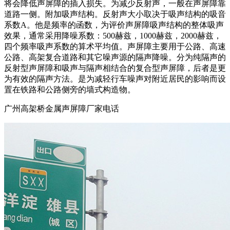
将会降低声屏障的插入损失。为减少反射声，一般在声屏障靠
道路一侧。附加吸声结构。反射声大小取决于吸声结构的吸音
系数A。他是频率的函数，为评价声屏障吸声结构的整体吸声
效果，通常采用降噪系数：500赫兹，1000赫兹，2000赫兹，
四个频率吸声系数的算术平均值。声屏障主要用于公路、高速
公路、高架复合道路和其它噪声源的隔声降噪。分为纯隔声的
反射型声屏障和吸声与隔声相结合的复合型声屏障，后者是更
为有效的隔声方法。是为减轻行车噪声对附近居民的影响而设
置在铁路和公路侧旁的墙式构造物。
广州高架桥金属声屏障厂家电话