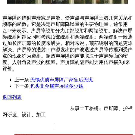
声屏障的绕射声衰减是声源、受声点与声屏障三者几何关系和
频率的函数。它是决定声屏障降噪量的主要物理量，通常用
△Lᵈ来表示。声屏障绕射分为顶部绕射和两端绕射。解决声屏
障绕射问题应同时考虑顶部绕射和两端绕射。两端绕射一般通
过加长声屏障的长度来解决。相对来说，顶部绕射的问题更难
解决。声屏障的透射：声源发出的声波透过声屏障传播到受声
点的现象称为透射。穿透声屏障的声能取决于声屏障面的密
度、入射角及声波的频率。声屏障的隔声能力用传声损失tl来
评价。
上一条
无锡优质声屏障厂家售后无忧
下一条
包头非金属声屏障多少钱
返回列表
河北金标建材科技股份有限公司
从事土工格栅、声屏障、护栏
网研发、设计、加工
冀ICP备14012472号-11
|
网站地图
XML地图