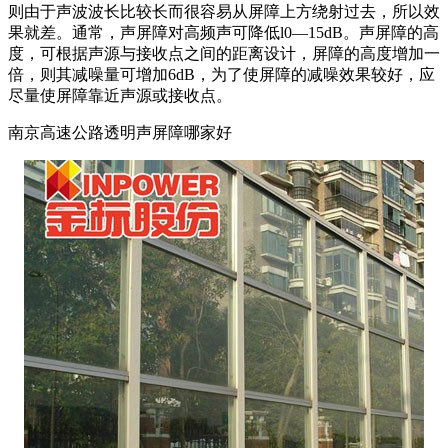
则由于声波波长比较长而很容易从屏障上方绕射过去，所以效
果就差。通常，声屏障对高频声可降低l0—15dB。声屏障的高
度，可根据声源与接收点之间的距离设计，屏障的高度增加一
倍，则其减噪量可增加6dB，为了使屏障的减噪效果较好，应
尽量使屏障靠近声源或接收点。
南京高速公路透明声屏障哪家好