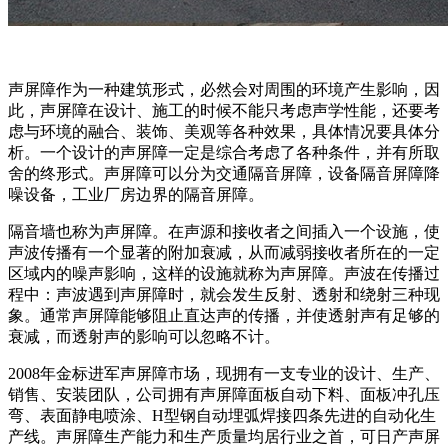
声屏障作为一种建筑形式，必然会对周围的环境产生影响，因
此，声屏障在设计、施工的时候不能只考虑声学性能，还要考
虑与环境的融合、装饰、美观等各种效果，具体情况要具体分
析。一个设计的声屏障一定是综合考虑了各种条件，并有所取
舍的终形式。声屏障可以分为交通隔音屏障，设备隔音屏障降
噪设备，工业厂房边界的隔音屏障。
隔音墙也称为声屏障。在声源和接收者之间插入一个设施，使
声波传播有一个显著的附加衰减，从而减弱接收者所在的一定
区域内的噪声影响，这样的设施就称为声屏障。声波在传播过
程中：声波遇到声屏障时，就会发生反射、透射和绕射三种现
象。通常声屏障能够阻止直达声的传播，并使透射声有足够的
衰减，而透射声的影响可以忽略不计。
2008年金标进军声屏障市场，现拥有一支专业的设计、生产、
销售、安装团队，公司拥有声屏障面板自动下料、面板冲孔压
弯、表面静电喷涂、H型钢自动埋弧焊接四条先进的自动化生
产线。声屏障生产能力和生产质量均居行业之首，可日产声屏