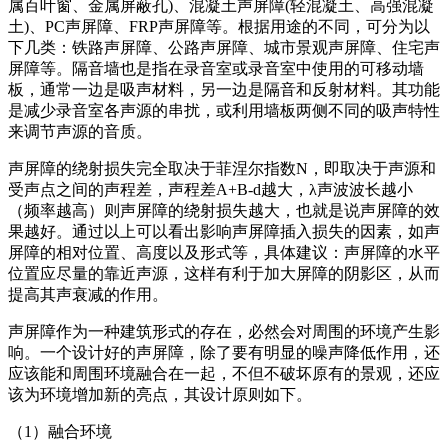
属百叶窗、金属屏蔽孔)、混凝土声屏障(轻混凝土、高强混凝
土)、PC声屏障、FRP声屏障等。根据用途的不同，可分为以
下几类：铁路声屏障、公路声屏障、城市景观声屏障、住宅声
屏障等。隔音墙也是指在录音室或录音室中使用的可移动墙
板，通常一边是吸声材料，另一边是隔音和反射材料。其功能
是减少录音室各声源的串扰，或利用墙板两侧不同的吸声特性
来调节声源的音质。
声屏障的绕射损失完全取决于菲涅尔指数N，即取决于声源和
受声点之间的声程差，声程差A+B-d越大，λ声波波长越小
（频率越高）则声屏障的绕射损失越大，也就是说声屏障的效
果越好。通过以上可以看出影响声屏障插入损失的因素，如声
屏障的相对位置、高度以及形式等，具体建议：声屏障的水平
位置应尽量的靠近声源，这样有利于加大屏障的阴影区，从而
提高其声衰减的作用。
声屏障作为一种建筑形式的存在，必然会对周围的环境产生影
响。一个设计好的声屏障，除了要有明显的噪声降低作用，还
应该能和周围环境融合在一起，不但不破坏原有的景观，还应
该为环境增加新的亮点，其设计原则如下。
（1）融合环境