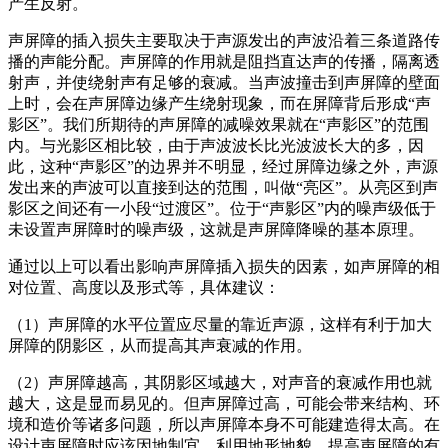
产生反射。
声屏障的插入损失主要取决于声源发出的声波沿着三条道路传
播的声能分配。声屏障的作用就是阻挡直达声的传播，隔离透
射声，并使绕射声有足够的衰减。当声波撞击到声屏障的壁面
上时，会在声屏障边缘产生绕射现象，而在屏障背后形成“声
影区”。我们所期待的声屏障的减噪效果就在“声影区”的范围
内。与光影区相比较，由于声波波长比光波波长大的多，因
此，这种“声影区”的边界并不明显，经过屏障边缘之外，声源
发出来的声波可以直接到达的范围，叫做“亮区”。从亮区到声
影区之间还有一小段“过渡区”。位于“声影区”内的噪声级低于
未设置声屏障时的噪声级，这就是声屏障降噪的基本原理。
通过以上可以看出影响声屏障插入损失的因素，如声屏障的相
对位置、高度以及形式等，具体建议：
（1）声屏障的水平位置应尽量的靠近声源，这样有利于加大
屏障的阴影区，从而提高其声衰减的作用。
（2）声屏障越高，其阴影区域越大，对声音的衰减作用也就
越大，这是显而易见的。但声屏障过高，可能会带来结构、环
境和造价等诸多问题，所以声屏障本身不可能建造得太高。在
设计声屏障时应该因地制宜，利用地形地貌，提高声屏障的有