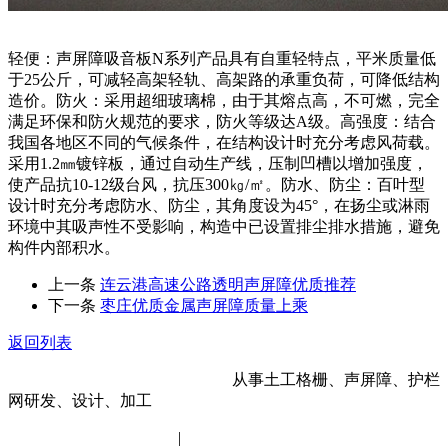
轻便：声屏障吸音板N系列产品具有自重轻特点，平米质量低
于25公斤，可减轻高架轻轨、高架路的承重负荷，可降低结构
造价。防火：采用超细玻璃棉，由于其熔点高，不可燃，完全
满足环保和防火规范的要求，防火等级达A级。高强度：结合
我国各地区不同的气候条件，在结构设计时充分考虑风荷载。
采用1.2㎜镀锌板，通过自动生产线，压制凹槽以增加强度，
使产品抗10-12级台风，抗压300㎏/㎡。防水、防尘：百叶型
设计时充分考虑防水、防尘，其角度设为45°，在扬尘或淋雨
环境中其吸声性不受影响，构造中已设置排尘排水措施，避免
构件内部积水。
上一条
连云港高速公路透明声屏障优质推荐
下一条
枣庄优质金属声屏障质量上乘
返回列表
河北金标建材科技股份有限公司
从事土工格栅、声屏障、护栏
网研发、设计、加工
冀ICP备14012472号-11
|
网站地图
XML地图