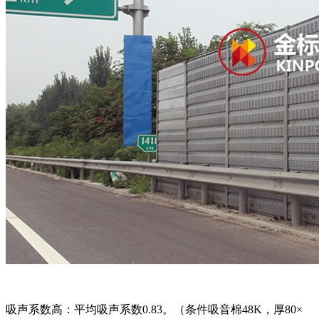
吸声系数高：平均吸声系数0.83。（条件吸音棉48K，厚80×