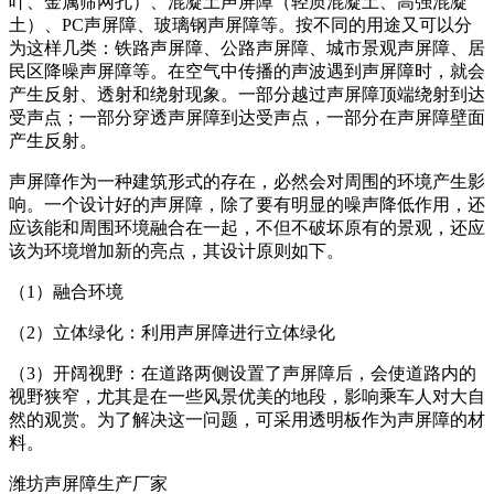
叶、金属筛网孔）、混凝土声屏障（轻质混凝土、高强混凝
土）、PC声屏障、玻璃钢声屏障等。按不同的用途又可以分
为这样几类：铁路声屏障、公路声屏障、城市景观声屏障、居
民区降噪声屏障等。在空气中传播的声波遇到声屏障时，就会
产生反射、透射和绕射现象。一部分越过声屏障顶端绕射到达
受声点；一部分穿透声屏障到达受声点，一部分在声屏障壁面
产生反射。
声屏障作为一种建筑形式的存在，必然会对周围的环境产生影
响。一个设计好的声屏障，除了要有明显的噪声降低作用，还
应该能和周围环境融合在一起，不但不破坏原有的景观，还应
该为环境增加新的亮点，其设计原则如下。
（1）融合环境
（2）立体绿化：利用声屏障进行立体绿化
（3）开阔视野：在道路两侧设置了声屏障后，会使道路内的
视野狭窄，尤其是在一些风景优美的地段，影响乘车人对大自
然的观赏。为了解决这一问题，可采用透明板作为声屏障的材
料。
潍坊声屏障生产厂家