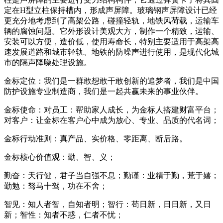
定在H型立柱保持槽内，形成声屏障。玻璃钢声屏障设计已经
更充分地考虑到了高架公路，碰撞轻轨，地铁风荷载，运输车
辆的腐蚀问题。它外形设计美观大方，制作一个精致，运输、
安装可以方便，造价低，使用寿命长，特别主要适用于高架高
速发展道路和城市轻轨、地铁的防噪声进行使用，是现代化城
市的隔声降噪处理设施。
金标定位：我们是一群敢想敢干敢创新的追梦者，我们是中国
防护设施专业制造商，我们是一起共赢未来的事业伙伴。
金标使命：对员工：帮助家人成长，为金标人搭建财富平台；
对客户：让金标在客户心中成为放心、专业、品质的代名词；
金标行动准则：真产品、实价格、零距离、断后路。
金标核心价值观：勤、智、义；
勤奋：天行健，君子当自强不息；勤谨：业精于勤，荒于嬉；
勤勉：驽马十驾，功在不舍；
智见：知人者智，自知者明；智行：苟日新，日日新，又日
新；智性：知者不惑，仁者不忧；