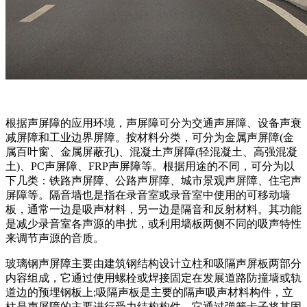
根据声屏障的应用环境，声屏障可分为交通声屏障、设备声衰
减屏障和工业边界屏障。按材料分类，可分为金属声屏障(金
属百叶窗、金属屏蔽孔)、混凝土声屏障(轻混凝土、高强混凝
土)、PC声屏障、FRP声屏障等。根据用途的不同，可分为以
下几类：铁路声屏障、公路声屏障、城市景观声屏障、住宅声
屏障等。隔音墙也是指在录音室或录音室中使用的可移动墙
板，通常一边是吸声材料，另一边是隔音和反射材料。其功能
是减少录音室各声源的串扰，或利用墙板两侧不同的吸声特性
来调节声源的音质。
玻璃钢声屏障主要由建筑钢结构设计立柱和吸隔声屏板两部分
内容组成，它通过使用螺栓或焊接固定在发展道路防撞墙或轨
道边的预埋钢板上;吸隔声板是主要的隔声吸声材料构件，立
柱是声屏障的主要进行受力结构构件，它通过弹簧卡子将其固