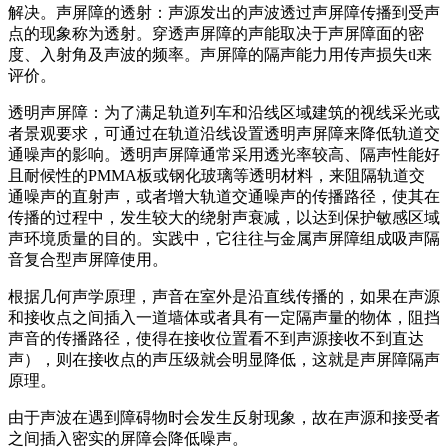
解决。声屏障的透射：声源发出的声波透过声屏障传播到受声
点的现象称为透射。穿透声屏障的声能取决于声屏障面的密
度、入射角及声波的频率。声屏障的隔声能力用传声损失tl来
评价。
透明声屏障：为了满足轨道列车和沿线区域建筑的视线采光或
者景观要求，可通过在轨道沿线设置透明声屏障来降低轨道交
通噪声的影响。透明声屏障通常采用透光率较高、隔声性能好
且耐候性的PMMA板或钢化玻璃等透明材料，来阻隔轨道交
通噪声的直射声，或者增大轨道交通噪声的传播路径，使其在
传播的过程中，发生较大的绕射声衰减，以达到保护敏感区域
声环境质量的目的。实践中，它往往与金属声屏障组成吸声隔
音复合型声屏障使用。
根据几何声学原理，声音在室外是沿直线传播的，如果在声源
和接收点之间插入一道墙体或者具有一定隔声量的物体，阻挡
声音的传播路径，使得在接收位置看不到声源接收不到直达
声），则在接收点的声压级就会明显降低，这就是声屏障隔声
原理。
由于声波在遇到障碍物时会发生反射现象，故在声源和接受者
之间插入密实的屏障会降低噪声。