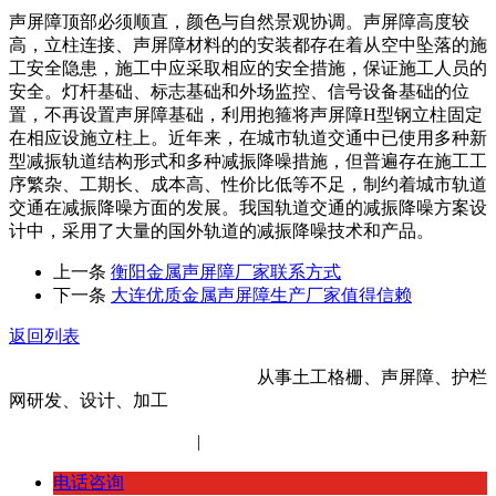
声屏障顶部必须顺直，颜色与自然景观协调。声屏障高度较
高，立柱连接、声屏障材料的的安装都存在着从空中坠落的施
工安全隐患，施工中应采取相应的安全措施，保证施工人员的
安全。灯杆基础、标志基础和外场监控、信号设备基础的位
置，不再设置声屏障基础，利用抱箍将声屏障H型钢立柱固定
在相应设施立柱上。近年来，在城市轨道交通中已使用多种新
型减振轨道结构形式和多种减振降噪措施，但普遍存在施工工
序繁杂、工期长、成本高、性价比低等不足，制约着城市轨道
交通在减振降噪方面的发展。我国轨道交通的减振降噪方案设
计中，采用了大量的国外轨道的减振降噪技术和产品。
上一条
衡阳金属声屏障厂家联系方式
下一条
大连优质金属声屏障生产厂家值得信赖
返回列表
河北金标建材科技股份有限公司
从事土工格栅、声屏障、护栏
网研发、设计、加工
冀ICP备14012472号-11
|
网站地图
XML地图
电话咨询